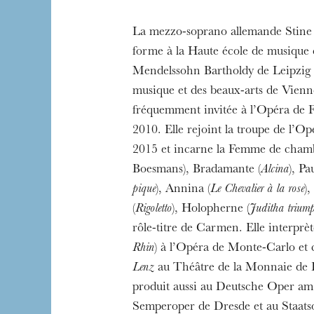
La mezzo-soprano allemande Stine 
forme à la Haute école de musique e
Mendelssohn Bartholdy de Leipzig e
The OnR with yo
musique et des beaux-arts de Vienne
Guided tours of t
fréquemment invitée à l’Opéra de F
House
2010. Elle rejoint la troupe de l’Op
2015 et incarne la Femme de chamb
Boesmans), Bradamante (
Alcina
), Pa
pique
), Annina (
Le Chevalier à la rose
)
(
Rigoletto
), Holopherne (
Juditha trium
rôle-titre de Carmen. Elle interprèt
Rhin
) à l’Opéra de Monte-Carlo et
Lenz
au Théâtre de la Monnaie de Br
produit aussi au Deutsche Oper am
Semperoper de Dresde et au Staatso