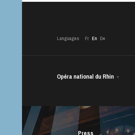
Languages
Fr
En
De
Opéra national du Rhin
The OnR with yo
The House
Guided tours of t
House
Managing Director
The Opéra national du Rhin Ballet
Choir
Press