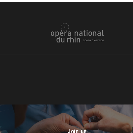
u
he Opera
Join us