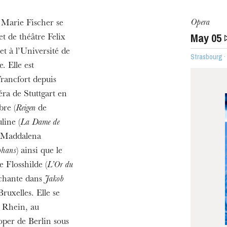
Opera
Marie Fischer se
May
05
t de théâtre Felix
t à l’Université de
Strasbourg 
u
. Elle est
he Opera
rancfort depuis
éra de Stuttgart en
re (
Reigen
de
uline (
La Dame de
, Maddalena
phans
) ainsi que le
e Flosshilde (
L’Or du
 chante dans
Jakob
uxelles. Elle se
 Rhein, au
WEDNESDAY
per de Berlin sous