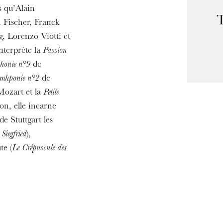
19
s qu’Alain
T
n Fischer, Franck
g, Lorenzo Viotti et
nterprète la
Passion
honie n°9
de
mhponie n°2
de
ozart et la
Petite
on, elle incarne
e Stuttgart les
t
Siegfried
),
te (
Le Crépuscule des