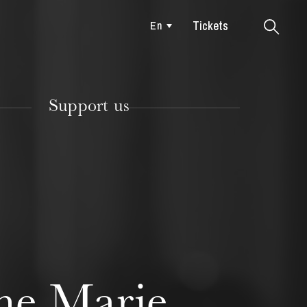
Tickets
En
Colmar
Support us
TUESDAY
18
ine Marie