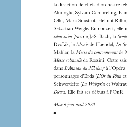
la direction de chefs d’orchestre tel
Altinoglu, Sylvain Cambreling, Iva
Ollu, Marc Soustrot, Helmut Rillin
Sebastian Weigle. En concert, elle i
selon saint Jean
de J.-S. Bach, la
Symp
Dvořák, le
Messie
de Haendel,
La Sy
Mahler, la
Messe du couronnement
de M
Messe solennelle
de Rossini. Cette sais
dans
L’Anneau du Nibelung
à l’Opéra d
personnages d’Erda (
L’Or du Rhin
e
Schwertleite (
La Walkyrie
) et Waltrau
Dieux
). Elle fait ses débuts à l’OnR.
Mise à jour avril 2023