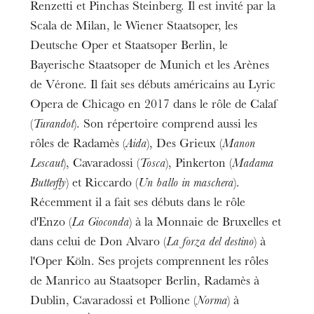
Renzetti et Pinchas Steinberg. Il est invité par la
Scala de Milan, le Wiener Staatsoper, les
Deutsche Oper et Staatsoper Berlin, le
Bayerische Staatsoper de Munich et les Arènes
de Vérone. Il fait ses débuts américains au Lyric
Opera de Chicago en 2017 dans le rôle de Calaf
(
Turandot
). Son répertoire comprend aussi les
rôles de Radamès (
Aida
), Des Grieux (
Manon
Lescaut
), Cavaradossi (
Tosca
), Pinkerton (
Madama
Butterfly
) et Riccardo (
Un ballo in maschera
).
Récemment il a fait ses débuts dans le rôle
d'Enzo (
La Gioconda
) à la Monnaie de Bruxelles et
dans celui de Don Alvaro (
La forza del destino
) à
l'Oper Köln. Ses projets comprennent les rôles
de Manrico au Staatsoper Berlin, Radamès à
Dublin, Cavaradossi et Pollione (
Norma
) à