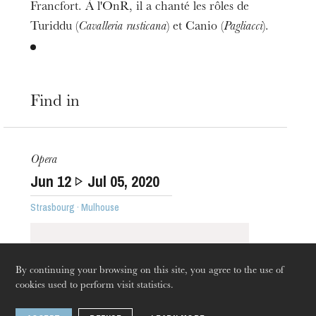
Francfort. À l'OnR, il a chanté les rôles de
Turiddu (
Cavalleria rusticana
) et Canio (
Pagliacci
).
Find in
The OnR with you
Opera
Guided tours of the Opera
Jun
12
Jul
05
, 2020
House
Strasbourg · Mulhouse
By continuing your browsing on this site, you agree to the use of
cookies used to perform visit statistics.