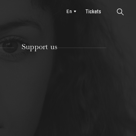
Tickets
En
Colmar
Support us
TUESDAY
18