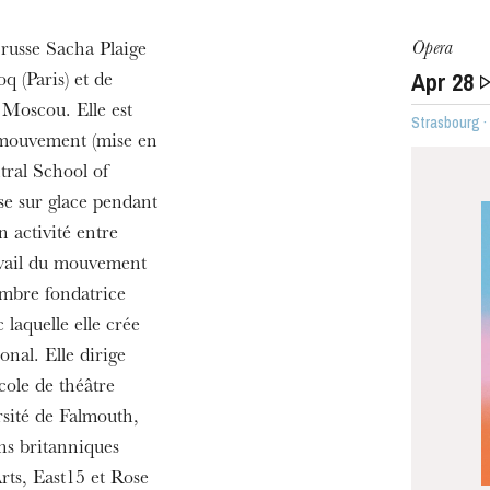
Opera
-russe Sacha Plaige
u
Apr
28
q (Paris) et de
he Opera
 Moscou. Elle est
Strasbourg ·
 mouvement (mise en
tral School of
e sur glace pendant
n activité entre
ravail du mouvement
embre fondatrice
laquelle elle crée
onal. Elle dirige
WEDNESDAY
ole de théâtre
19
rsité de Falmouth,
ons britanniques
s, East15 et Rose