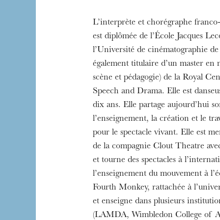
L’interprète et chorégraphe franco
The OnR with yo
est diplômée de l’École Jacques Leco
Guided tours of t
l’Université de cinématographie de
House
également titulaire d’un master en
scène et pédagogie) de la Royal Cen
Speech and Drama. Elle est danseus
dix ans. Elle partage aujourd’hui so
l’enseignement, la création et le t
pour le spectacle vivant. Elle est m
de la compagnie Clout Theatre avec 
et tourne des spectacles à l’internati
l’enseignement du mouvement à l’éc
Fourth Monkey, rattachée à l’unive
et enseigne dans plusieurs instituti
(LAMDA, Wimbledon College of Art