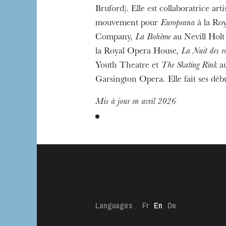
Bruford). Elle est collaboratrice arti
mouvement pour
Europeana
à la Ro
Company,
La Bohème
au Nevill Holt 
la Royal Opera House,
La Nuit des r
Youth Theatre et
The Skating Rink
au
Garsington Opera. Elle fait ses déb
Mis à jour en avril 2026
Languages
Fr
En
De