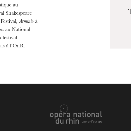
stique au
yal Shakespeare
Festival,
Arminio
à
ois
au National
 festival
uts à l’OnR.