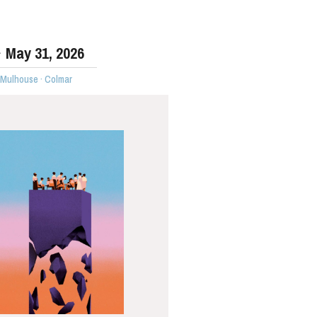
May
31
, 2026
 Mulhouse · Colmar
WEDNESDAY
19