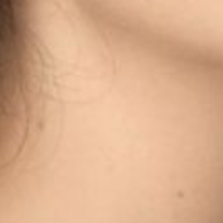
The OnR with you
Guided tours of the Opera
House