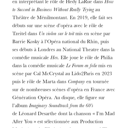
en interprétant le rôle de Hedy LaRue dans
How
to Succeed in Business Without Really Trying
au
Théâtre de Ménilmontant. En 2019, elle fait ses
débuts sur une scène d’opéra avec le rôle de
Tzeitel dans
Un violon sur le toit
mis en scène par
Barrie Kosky à l’Opéra national du Rhin, puis
ses débuts à Londres au National Theatre dans la
comédie musicale
Hex
. Elle joue le rôle de Philia
dans la comédie musicale
Le Forum en folie
mis en
scène par Cal McCrystal au Lido2Paris en 2023
puis le rôle de Marta dans
Company
en tournée
sur de nombreuses scènes d’opéra en France avec
Génération Opéra. Au disque, elle figure sur
l’album
Imaginary Soundtrack from the 60’s
de Léonard Desarthe dont la chanson « I’m Mad
After You » est sélectionnée aux Production