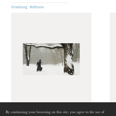
Strasbourg · Mulhouse
The OnR with you
Guided tours of the Opera
House
Fiddler On The
By continuing your browsing on this site, you agree to the use of
Roof