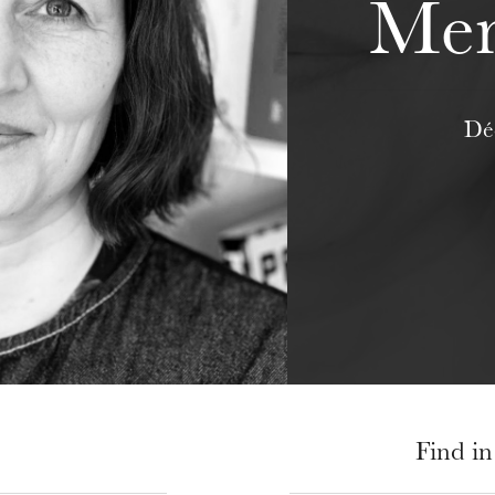
Mer
Déc
Find in