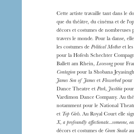
Cette artiste travaille tant dans le 
que du théâtre, du cinéma et de l'opé
The OnR with yo
décors et costumes de nombreuses 
Guided tours of t
travers le monde. Pour la danse, el
House
les costumes de
Political Mother
et le
pour la Hofesh Schechter Compag
Ballett am Rhein,
Lovesong
pour Fran
Contagion
pour la Shobana Jeyasing
James Son of James
et
Flowerbed
pour 
Dance Theatre et
Park, Justitia
pour 
Vardimon Dance Company. Au théâtre
notamment pour le National Theat
et
Top Girls.
Au Royal Court elle si
X, a profoundly affectionate...someone, ear
décors et costumes de
Green Snake
au