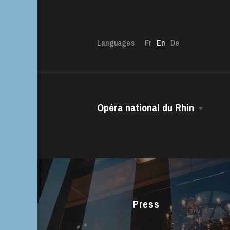
Languages
Fr
En
De
Opéra national du Rhin
The OnR with yo
The House
Guided tours of t
Managing Director
House
The Opéra national du Rhin Ballet
Choir
Press
The Opéra Studio