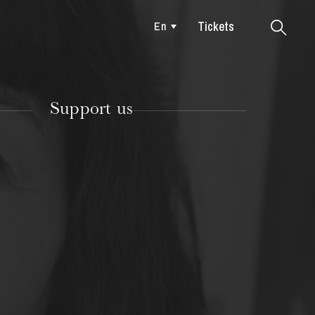
Tickets
En
Colmar
Support us
TUESDAY
18