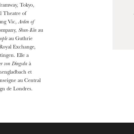
ramway, Tokyo,
l Theatre of
ung Vic,
Arden of
Company,
Shun-Kin
au
ople
au Guthrie
Royal Exchange,
ingen. Elle a
ter von Dingsda
à
engladbach et
nseigne au Central
ign de Londres.