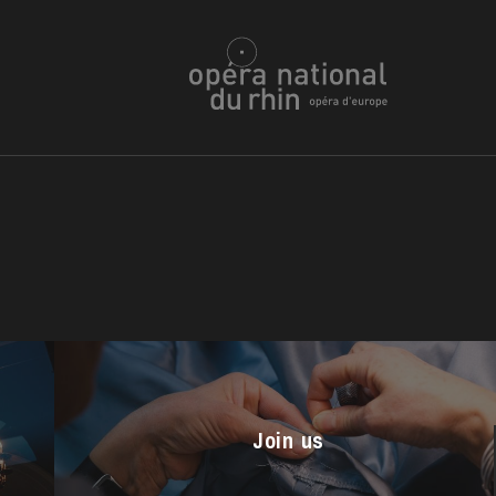
u
he Opera
Join us