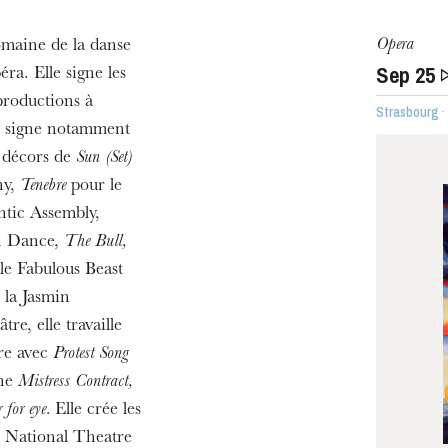
Opera
domaine de la danse
Sep
25
ra. Elle signe les
u
productions à
Strasbourg 
he Opera
le signe notamment
s décors de
Sun (Set)
ny,
Tenebre
pour le
tic Assembly,
h Dance,
The Bull,
le Fabulous Beast
la Jasmin
, elle travaille
re avec
Protest Song
gne
Mistress Contract,
WEDNESDAY
 for eye.
Elle crée les
19
 National Theatre