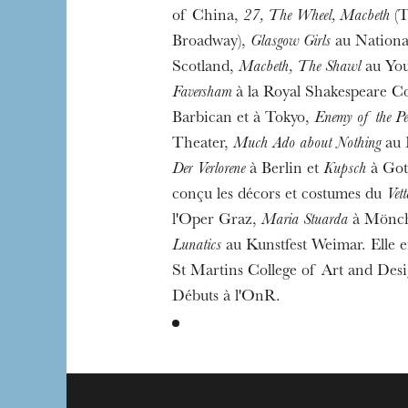
of China,
27, The Wheel, Macbeth
(T
Broadway),
Glasgow Girls
au Nationa
Scotland,
Macbeth, The Shawl
au Yo
Faversham
à la Royal Shakespeare 
Barbican et à Tokyo,
Enemy of the Pe
Theater,
Much Ado about Nothing
au 
Der Verlorene
à Berlin et
Kupsch
à Gott
conçu les décors et costumes du
Vet
l'Oper Graz,
Maria Stuarda
à Mönch
Lunatics
au Kunstfest Weimar. Elle e
St Martins College of Art and Des
Débuts à l'OnR.