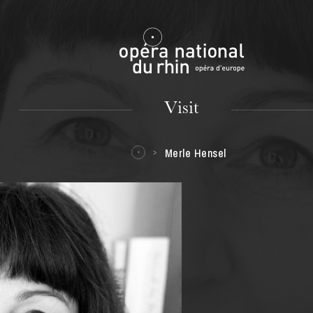
Mulhouse
Visit
Merle Hensel
TUESDAY
18