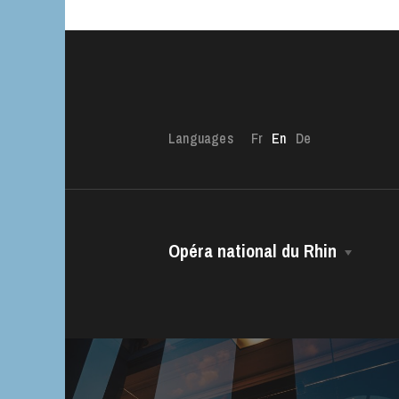
Languages
Fr
En
De
Opéra national du Rhin
The OnR with yo
Guided tours of t
The House
House
Managing Director
The Opéra national du Rhin Ballet