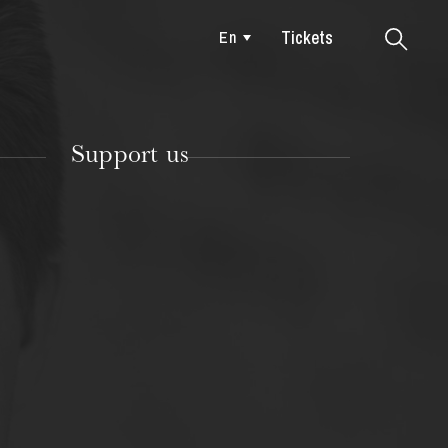
Tickets
En
Colmar
Support us
TUESDAY
18