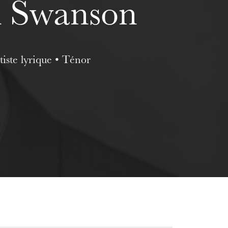
k Swanson
tiste lyrique • Ténor