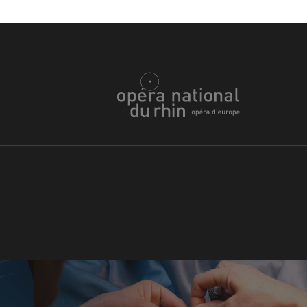
u
he Opera