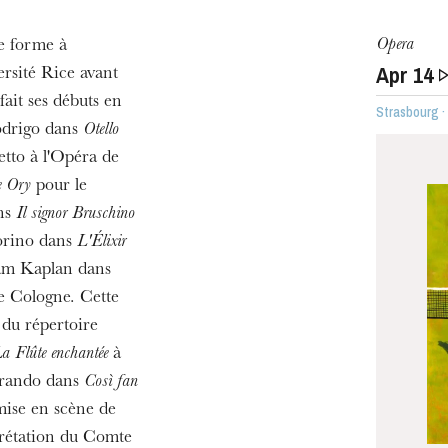
Opera
e forme à
Apr
14
ersité Rice avant
 fait ses débuts en
Strasbourg ·
u
odrigo dans
Otello
he Opera
tto à l'Opéra de
e Ory
pour le
ans
Il signor Bruschino
morino dans
L'Élixir
am Kaplan dans
e Cologne. Cette
 du répertoire
a Flûte enchantée
à
errando dans
Così fan
mise en scène de
WEDNESDAY
prétation du Comte