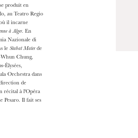
19
se produit en
lo, au Teatro Regio
où il incarne
enne à Alger
. En
emia Nazionale di
ns le
Stabat Mater
de
ng-Whun Chung,
-Élysées,
ula Orchestra dans
direction de
n récital à l'Opéra
 Pesaro. Il fait ses