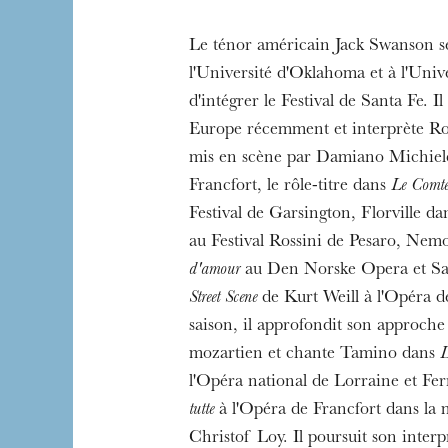
Le ténor américain Jack Swanson s
l'Université d'Oklahoma et à l'Univ
d'intégrer le Festival de Santa Fe. Il
The OnR with yo
Europe récemment et interprète R
Guided tours of t
mis en scène par Damiano Michiele
House
Francfort, le rôle-titre dans
Le Comt
Festival de Garsington, Florville d
au Festival Rossini de Pesaro, Ne
d'amour
au Den Norske Opera et S
Street Scene
de Kurt Weill à l'Opéra d
saison, il approfondit son approche
mozartien et chante Tamino dans
L
l'Opéra national de Lorraine et F
tutte
à l'Opéra de Francfort dans la 
Christof Loy. Il poursuit son inter