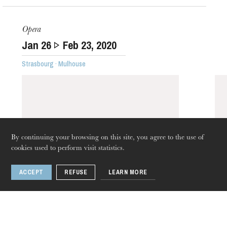
Opera
Jan
26
Feb
23
, 2020
The OnR with you
Strasbourg · Mulhouse
Guided tours of the Opera
House
By continuing your browsing on this site, you agree to the use of
cookies used to perform visit statistics.
ACCEPT
REFUSE
LEARN MORE