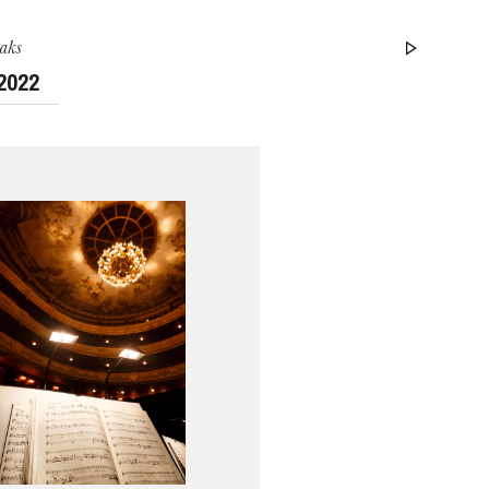
eaks
 2022
WEDNESDAY
19