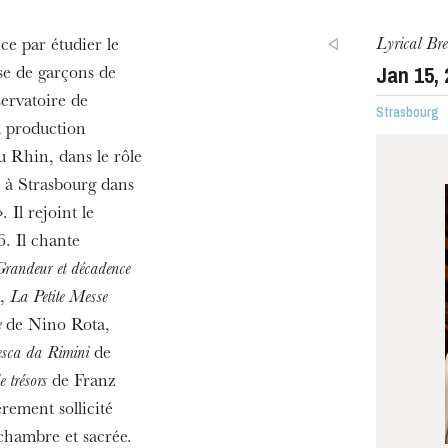
u
he Opera
Lyrical Br
e par étudier le
Jan
15
,
ise de garçons de
ervatoire de
Strasbourg
a production
u Rhin, dans le rôle
l à Strasbourg dans
 Il rejoint le
 Il chante
Grandeur et décadence
l,
La Petite Messe
WEDNESDAY
19
e
de Nino Rota,
sca da Rimini
de
 trésors
de Franz
èrement sollicité
chambre et sacrée.