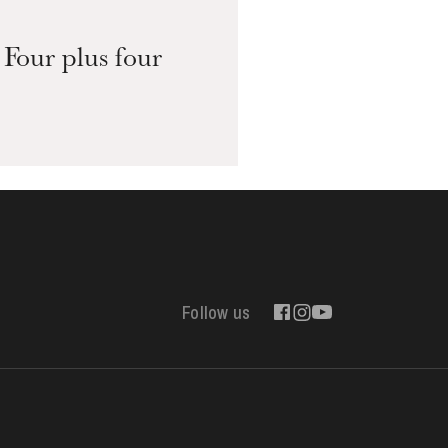
Four plus four
Follow us