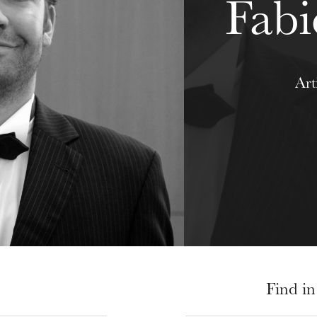
Fabi
Art
Find in