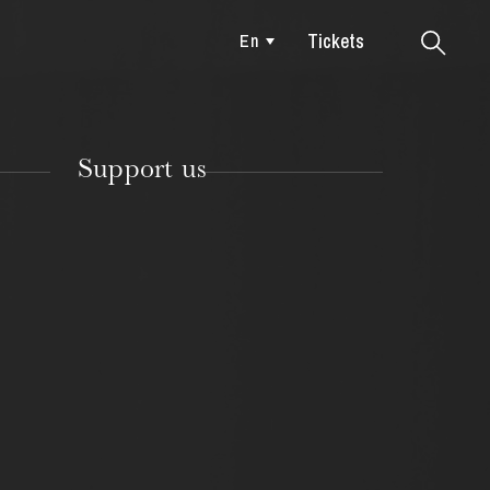
Tickets
En
Colmar
Support us
TUESDAY
18