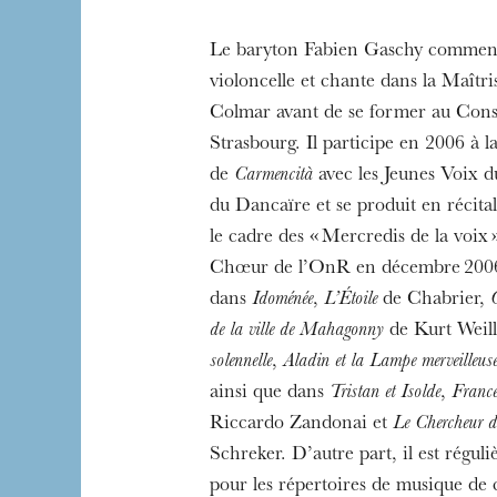
The OnR with yo
Guided tours of t
Le baryton Fabien Gaschy commenc
House
violoncelle et chante dans la Maîtr
Colmar avant de se former au Cons
Strasbourg. Il participe en 2006 à l
de
Carmencità
avec les Jeunes Voix d
du Dancaïre et se produit en récita
le cadre des « Mercredis de la voix ».
Chœur de l’OnR en décembre 2006.
dans
Idoménée
,
L’Étoile
de Chabrier,
de la ville de Mahagonny
de Kurt Weil
solennelle
,
Aladin et la Lampe merveilleus
ainsi que dans
Tristan et Isolde
,
France
Riccardo Zandonai et
Le Chercheur de
Schreker. D’autre part, il est réguli
pour les répertoires de musique de 