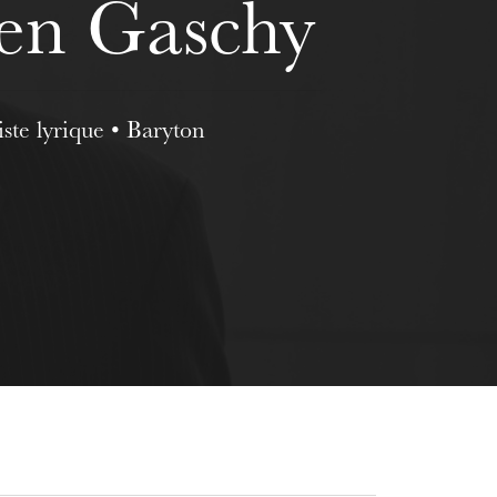
en Gaschy
iste lyrique • Baryton