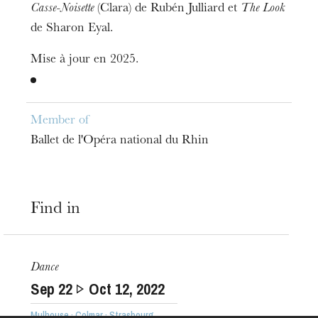
Casse-Noisette
(Clara) de Rubén Julliard et
The Look
de Sharon Eyal.
Mise à jour en 2025.
Member of
Ballet de l'Opéra national du Rhin
The OnR with you
Find in
Guided tours of the Opera
House
Dance
Sep
22
Oct
12
, 2022
Mulhouse · Colmar · Strasbourg