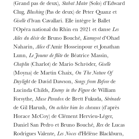
(Grand pas de deux),
Stabat Mater
(Solo) d’Edward
Clug,
Blushing
(Pas de deux) de Peter Quanz et
Giselle
d’lvan Cavallari. Elle intègre le Ballet
l’Opéra national du Rhin en 2021 et danse
Les
Ailes du désir
de Bruno Bouché,
Kamuyot
d’Ohad
Naharin,
Alice
d’Amir Hosseinpour et Jonathan
Lunn,
Le Joueur de flûte
de Béatrice Massin,
Chaplin
(Charlot) de Mario Schröder,
Giselle
(Moyna) de Martin Chaix,
On The Nature Of
Daylight
de David Dawson,
Songs from Before
de
Lucinda Childs,
Enemy in the Figure
de William
Forsythe,
Muse Paradox
de Brett Fukuda,
Sérénade
de Gil Harush,
On achève bien les chevaux
(d’après
Horace McCoy) de Clément Hervieu-Léger,
Daniel San Pedro et Bruno Bouché,
Rex
de Lucas
Rodrigues Valente,
Les Noces
d'Hélène Blackburn,