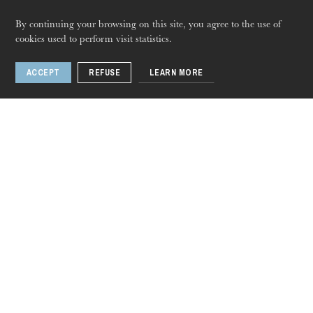
By continuing your browsing on this site, you agree to the use of
cookies used to perform visit statistics.
ACCEPT
REFUSE
LEARN MORE
Thursday 20 Aug 2026
The Pied Piper