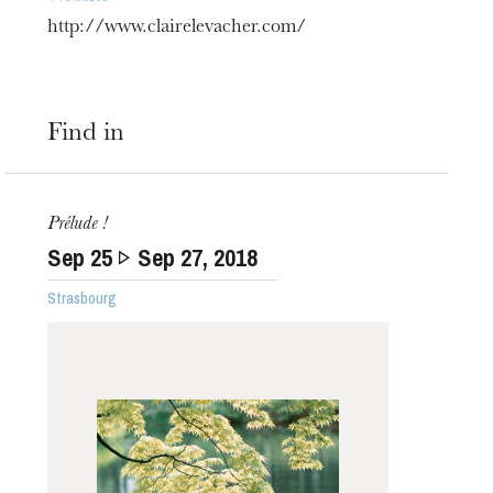
http://www.clairelevacher.com/
Find in
Prélude !
Sep
25
Sep
27
, 2018
Strasbourg
The OnR with you