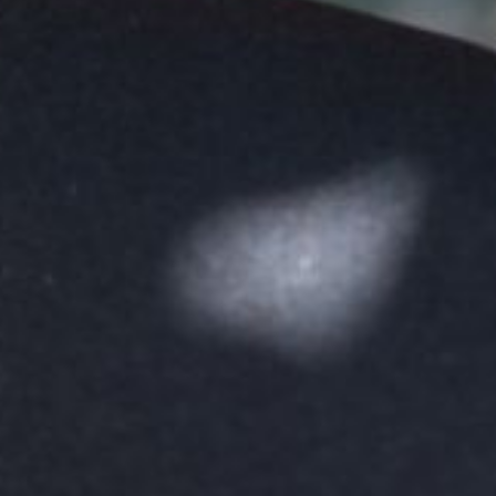
The OnR with you
Guided tours of the Opera
House