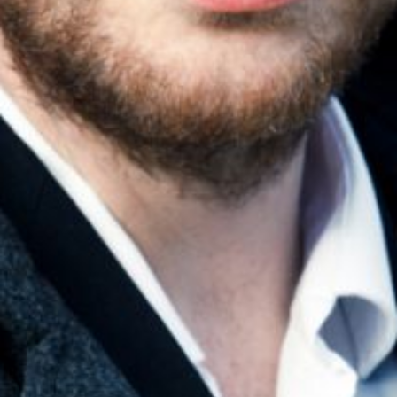
The OnR with you
Guided tours of the Opera
House