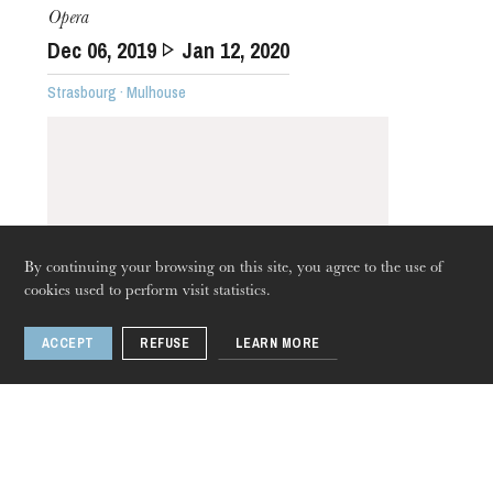
Opera
Dec
06
, 2019
Jan
12
, 2020
Strasbourg · Mulhouse
The OnR with you
Guided tours of the Opera
House
By continuing your browsing on this site, you agree to the use of
cookies used to perform visit statistics.
ACCEPT
REFUSE
LEARN MORE
Thursday 20 Aug 2026