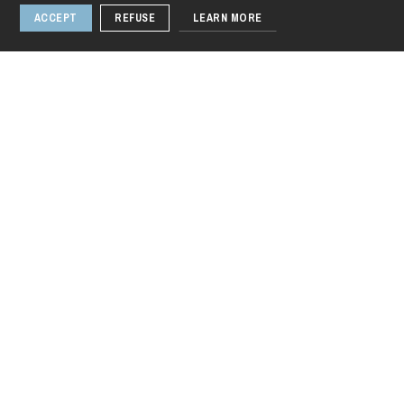
ACCEPT
REFUSE
LEARN MORE
Thursday 20 Aug 2026
The Three
Robbers
1 / 2