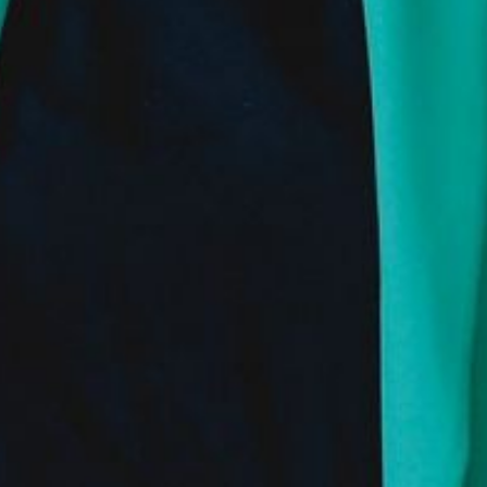
The OnR with you
Guided tours of the Opera
House