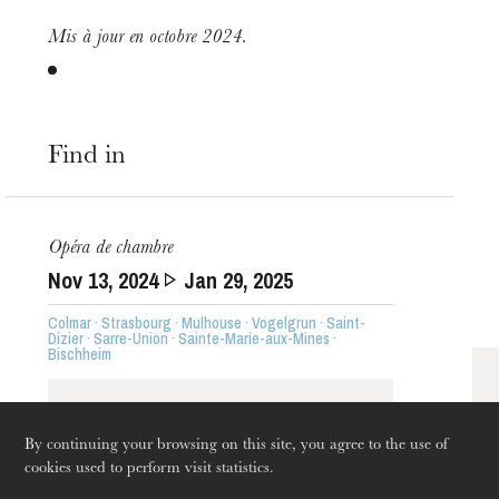
Mis à jour en octobre 2024.
Find in
The OnR with you
Opéra de chambre
Guided tours of the Opera
Nov
13
, 2024
Jan
29
, 2025
House
Colmar · Strasbourg · Mulhouse · Vogelgrun · Saint-
Dizier · Sarre-Union · Sainte-Marie-aux-Mines ·
Bischheim
By continuing your browsing on this site, you agree to the use of
cookies used to perform visit statistics.