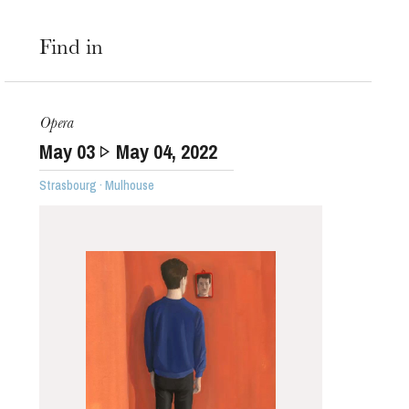
Find in
Opera
May
03
May
04
, 2022
Strasbourg · Mulhouse
The OnR with you
Guided tours of the Opera
House