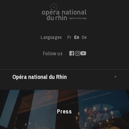
Languages
Fr
En
De
Follow us
Opéra national du Rhin
The House
Managing Director
The Opéra national du Rhin Ballet
Press
Choir
The Opéra Studio