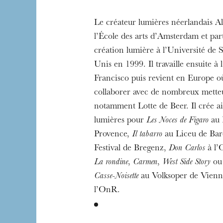
The OnR with yo
Guided tours of t
Le créateur lumières néerlandais A
House
l’École des arts d’Amsterdam et par
création lumière à l’Université de 
Unis en 1999. Il travaille ensuite à
Francisco puis revient en Europe 
collaborer avec de nombreux metteu
notamment Lotte de Beer. Il crée ain
lumières pour
Les Noces de Figaro
au 
Provence,
Il tabarro
au Liceu de Bar
Festival de Bregenz,
Don Carlos
à l’
La rondine
,
Carmen
,
West Side Story
ou
Casse-Noisette
au Volksoper de Vienne.
l’OnR.