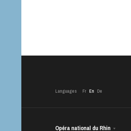
Languages
Fr
En
De
Opéra national du Rhin