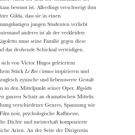
haus bewusst ist. Allerdings verschweigt ihm
hter Gilda, dass sie in einen
ungslustigen jungen Studenten verliebt
 niemand anderes ist als der verkleidete
igoletto muss seine Familie gegen diese
d das drohende Schicksal verteidigen.
ß sich von Victor Hugos gefeiertem
chem Stück
Le Roi s’amuse
inspirieren und
e zugleich zynische und liebenswerte Gestalt
n in den Mittelpunkt seiner Oper.
Rigoletto
nen ganzen Schatz an dramatischen Mitteln:
chung verschiedener Genres, Spannung wie
Film noir, psychologische Raffinesse,
che Dichte und meisterhaft komponierte
liche Arien. An der Seite der Dirigentin