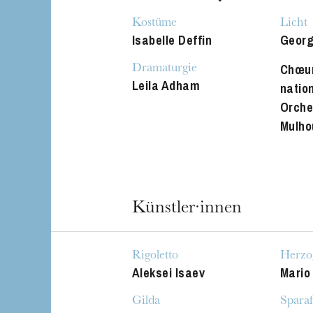
Die OnR mit euc
Kostüme
Licht
Isabelle Deffin
Georg
Führungen durch d
Chœur
Dramaturgie
Leila Adham
natio
Orche
Mulho
Künstler·innen
Rigoletto
Herzo
Aleksei Isaev
Mario
Gilda
Sparaf