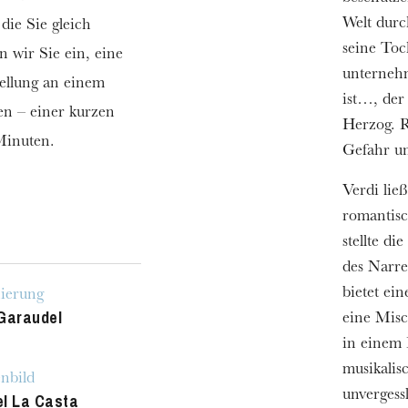
Welt durc
die Sie gleich
seine Toc
n wir Sie ein, eine
unternehm
ellung an einem
ist…, der
en – einer kurzen
Herzog. R
Minuten.
Gefahr un
Verdi lie
romantis
stellte di
des Narre
bietet ei
nierung
Garaudel
eine Mis
in einem 
musikalis
nbild
unvergess
l La Casta