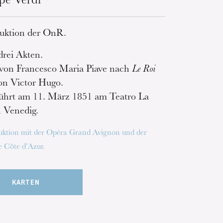
pe Verdi
uktion der OnR.
drei Akten.
 von Francesco Maria Piave nach
Le Roi
n Victor Hugo.
ührt am 11. März 1851 am Teatro La
n Venedig.
uktion mit der Opéra Grand Avignon und der
 Côte d’Azur.
KARTEN