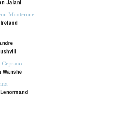
an Jaiani
MITTWOCH
19
von Monterone
 Ireland
andre
ushvili
n Ceprano
a Wanshe
nna
 Lenormand