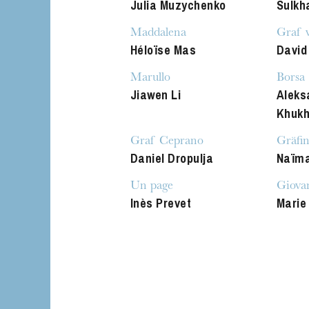
Julia Muzychenko
Sulkh
Maddalena
Graf 
Héloïse Mas
David
Marullo
Borsa
Jiawen Li
Aleks
Khukh
Graf Ceprano
Gräfi
Daniel Dropulja
Naïm
Un page
Giova
Inès Prevet
Marie