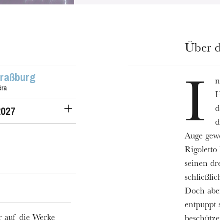
Über d
traßburg
n
I
éra
H
2027
d
d
Auge gewo
Rigoletto
seinen dr
schließli
Doch aben
entpuppt 
r auf die Werke
beschütze