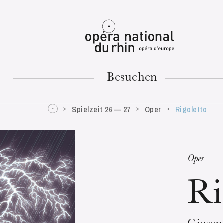
Mulhouse
t
Besuchen
Spielzeit 26 — 27
Oper
Rigoletto
DIENSTAG
18
Oper
Ri