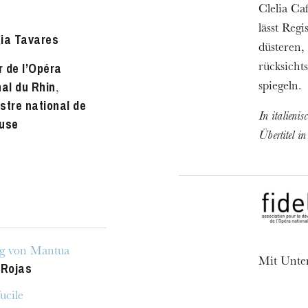
Clelia Ca
h
lässt Reg
ia Tavares
ie Oper
düsteren,
 de l’Opéra
rücksicht
nal du Rhin
spiegeln.
,
stre national de
In italienis
use
Übertitel i
g von Mantua
Mit Unter
 Rojas
ucile