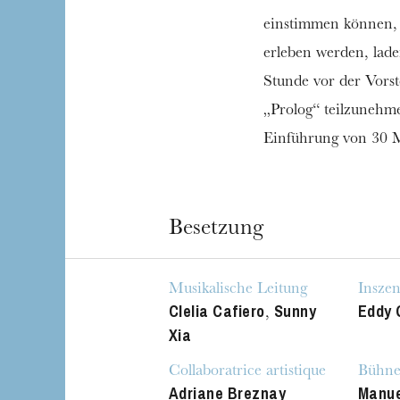
einstimmen können, 
erleben werden, lade
Stunde vor der Vorst
„Prolog“ teilzunehm
Einführung von 30 
Besetzung
Musikalische Leitung
Insze
Clelia Cafiero
Sunny
Eddy 
,
Xia
Collaboratrice artistique
Bühne
Adriane Breznay
Manue