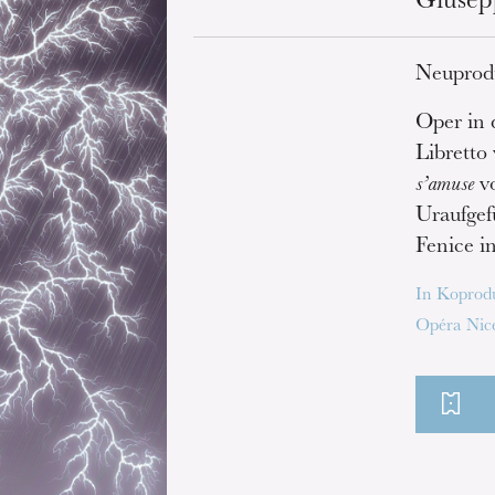
Giusep
Neuprod
Oper in 
Libretto
s’amuse
vo
Uraufgef
Fenice i
In Koprod
Opéra Nice