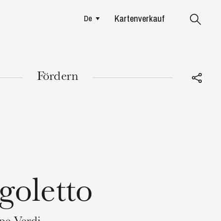
Kartenverkauf
De
Colmar
Fördern
DIENSTAG
18
goletto