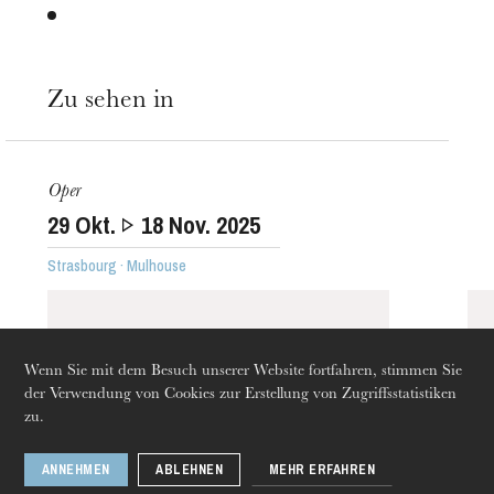
Zu sehen in
Oper
29
Okt.
18
Nov. 2025
Die OnR mit euch
Führungen durch die Oper
Strasbourg · Mulhouse
Wenn Sie mit dem Besuch unserer Website fortfahren, stimmen Sie
der Verwendung von Cookies zur Erstellung von Zugriffsstatistiken
zu.
ANNEHMEN
ABLEHNEN
MEHR ERFAHREN