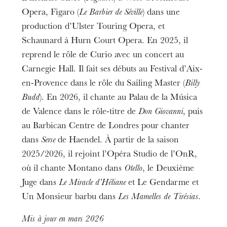
Opera, Figaro (
Le Barbier de Séville
) dans une
production d’Ulster Touring Opera, et
Schaunard à Hurn Court Opera. En 2025, il
reprend le rôle de Curio avec un concert au
Carnegie Hall. Il fait ses débuts au Festival d’Aix-
en-Provence dans le rôle du Sailing Master (
Billy
Budd
). En 2026, il chante au Palau de la Música
de Valence dans le rôle-titre de
Don Giovanni
, puis
au Barbican Centre de Londres pour chanter
dans
Serse
de Haendel. À partir de la saison
2025/2026, il rejoint l’Opéra Studio de l’OnR,
où il chante Montano dans
Otello
, le Deuxième
Juge dans
Le Miracle d’Héliane
et Le Gendarme et
Un Monsieur barbu dans
Les Mamelles de Tirésias
.
Mis à jour en mars 2026