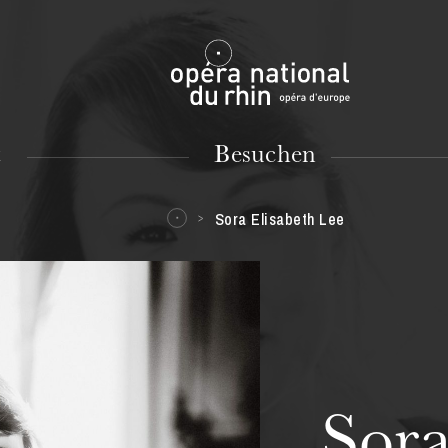
Mulhouse
t
Besuchen
Sora Elisabeth Lee
DIENSTAG
18
Sora