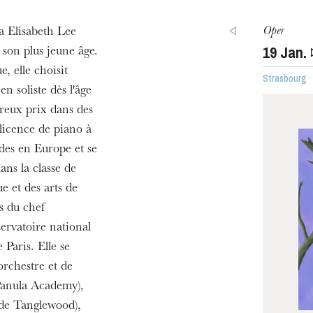
Oper
a Elisabeth Lee
19
Jan.
son plus jeune âge.
e, elle choisit
Strasbourg 
en soliste dès l'âge
reux prix dans des
licence de piano à
udes en Europe et se
ans la classe de
e et des arts de
s du chef
ervatoire national
Paris. Elle se
orchestre et de
(Panula Academy),
 de Tanglewood),