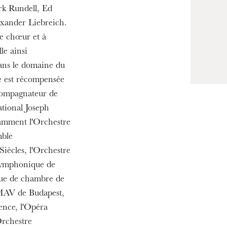
rk Rundell, Ed
xander Liebreich.
 de chœur et à
le ainsi
ans le domaine du
lle est récompensée
compagnateur de
ational Joseph
tamment l'Orchestre
h
ie Oper
mble
Siècles, l'Orchestre
symphonique de
ue de chambre de
MAV de Budapest,
ence, l'Opéra
Orchestre