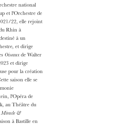
chestre national
up et l'Orchestre de
021/22, elle rejoint
 du Rhin à
 destiné à un
estre, et dirige
es
Oiseaux
de Walter
MITTWOCH
19
2023 et dirige
se pour la création
tte saison elle se
rmonie
ein, l'Opéra de
k, au Théâtre du
 Miracle &
aison à Bastille en