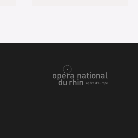
h
ie Oper