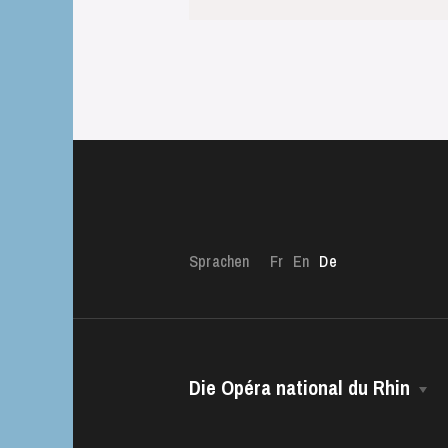
Die OnR mit euc
Führungen durch d
Sprachen
Fr
En
De
Die Opéra national du Rhin