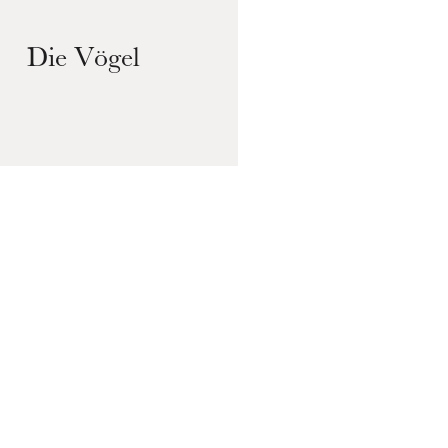
Die Vögel
C