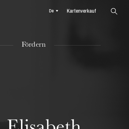
Kartenverkauf
De
Colmar
Fördern
DIENSTAG
18
 Elisabeth