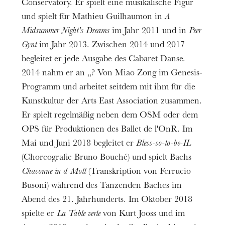
Conservatory. Er spielt eine musikalische Figur
und spielt für Mathieu Guilhaumon in
A
Midsummer Night's Dreams
im Jahr 2011 und in
Peer
Gynt
im Jahr 2013. Zwischen 2014 und 2017
begleitet er jede Ausgabe des Cabaret Danse.
2014 nahm er an „? Von Miao Zong im Genesis-
Programm und arbeitet seitdem mit ihm für die
Kunstkultur der Arts East Association zusammen.
Er spielt regelmäßig neben dem OSM oder dem
OPS für Produktionen des Ballet de l'OnR. Im
Mai und Juni 2018 begleitet er
Bless-so-to-be-IL
(Choreografie Bruno Bouché) und spielt Bachs
Chaconne in d-Moll
(Transkription von Ferrucio
Busoni) während des Tanzenden Baches im
Abend des 21. Jahrhunderts. Im Oktober 2018
spielte er
La Table verte
von Kurt Jooss und im