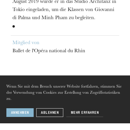
August 2019 wurde er in das Studio Architanz in
Tokio eingeladen, um die Klassen von Giovanni
di Palma und Minh Pham zu begleiten.
Die OnR mit euch
Führungen durch die Oper
Mitglied von
Ballet de l'Opéra national du Rhin
Zu sehen in
Wenn Sie mit dem Besuch unserer Website fortfahren, stimmen Sie
der Verwendung von Cookies zur Erstellung von Zugriffsstatistiken
zu.
ANNEHMEN
ABLEHNEN
MEHR ERFAHREN