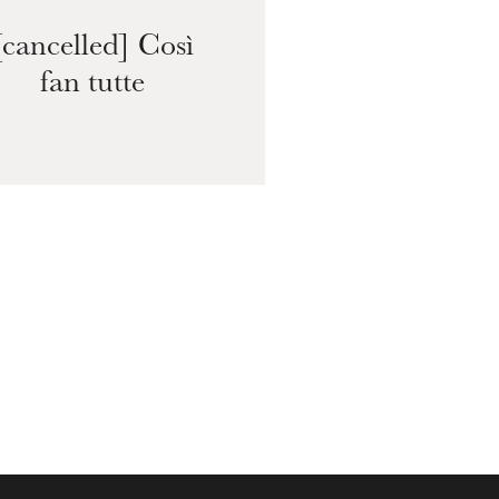
[cancelled] Così
C
fan tutte