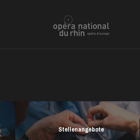
h
ie Oper
Stellenangebote