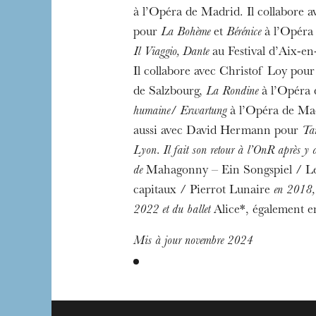
à l’Opéra de Madrid. Il collabore 
pour
La Bohème
et
Bérénice
à l’Opéra 
Il Viaggio, Dante
au Festival d’Aix-e
Il collabore avec Christof Loy pou
de Salzbourg,
La Rondine
à l’Opéra 
humaine/ Erwartung
à l’Opéra de Mad
aussi avec David Hermann pour
Ta
Lyon. Il fait son retour à l’OnR après y av
de
Mahagonny – Ein Songspiel / Le
capitaux / Pierrot Lunaire
en 2018,
2022 et du ballet
Alice*, également e
Mis à jour novembre 2024