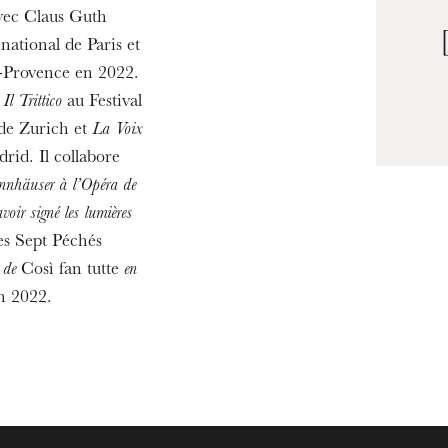
avec Claus Guth
national de Paris et
n-Provence en 2022.
r
Il Trittico
au Festival
de Zurich et
La Voix
rid. Il collabore
nnhäuser à l’Opéra de
oir signé les lumières
s Sept Péchés
 de
Così fan tutte
en
n 2022.