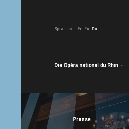
Sprachen
Fr
En
De
Die Opéra national du Rhin
Die OnR mit euc
Das Haus
Führungen durch d
Intendanz
Das CCN • Ballett der Opéra national
du Rhin
Presse
Chor