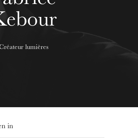
Kebour
Créateur lumières
en in