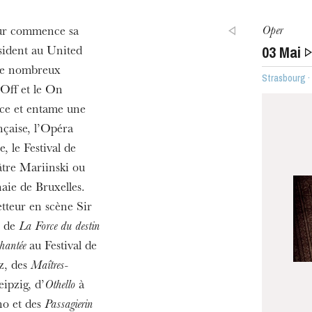
Oper
our commence sa
03
Mai
sident au United
 de nombreux
Strasbourg ·
h
 Off et le On
ie Oper
nce et entame une
nçaise, l’Opéra
, le Festival de
âtre Mariinski ou
aie de Bruxelles.
etteur en scène Sir
s de
La Force du destin
hantée
au Festival de
z, des
Maîtres-
MITTWOCH
ipzig, d’
Othello
à
19
o et des
Passagierin