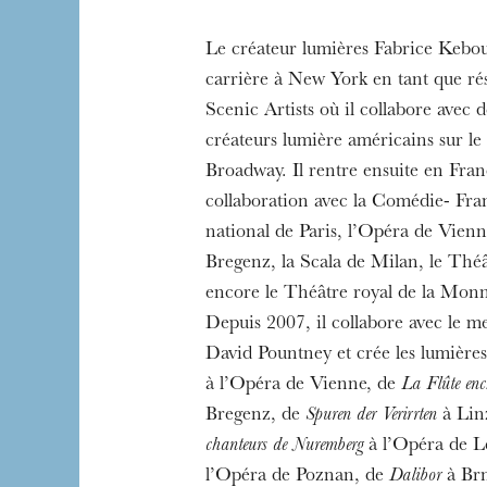
Le créateur lumières Fabrice Keb
carrière à New York en tant que ré
Scenic Artists où il collabore avec
Die OnR mit euc
créateurs lumière américains sur le
Führungen durch d
Broadway. Il rentre ensuite en Fra
collaboration avec la Comédie- Fra
national de Paris, l’Opéra de Vienne
Bregenz, la Scala de Milan, le Thé
encore le Théâtre royal de la Monn
Depuis 2007, il collabore avec le m
David Pountney et crée les lumière
à l’Opéra de Vienne, de
La Flûte enc
Bregenz, de
Spuren der Verirrten
à Lin
chanteurs de Nuremberg
à l’Opéra de Le
l’Opéra de Poznan, de
Dalibor
à Brn