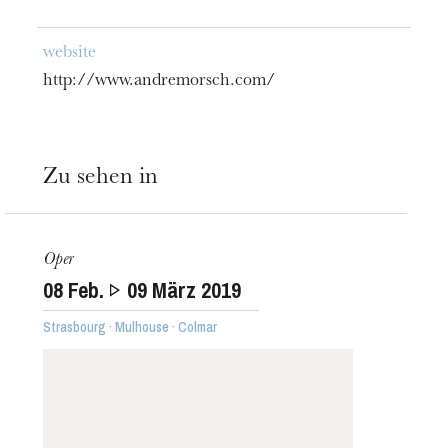
website
http://www.andremorsch.com/
Zu sehen in
Oper
Die OnR mit euch
08
Feb.
09
März 2019
Führungen durch die Oper
Strasbourg · Mulhouse · Colmar