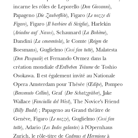
incarne les rôles de Leporello (
Don Giovanni
),
Papageno (
Die Zauberflöte
), Figaro (
Le nozze di
Figaro
), Figaro (
Il barbiere di Siviglia
), Harlekin
(
Ariadne auf Naxos
), Schaunard (
La Bohème
),
Dandini (
La cenerentola
), le Comte (
Reigen
de
Boesmans), Guglielmo (
Cosi fan tutte
), Malatesta
(
Don Pasquale
) et Fernando Ormez dans la
création mondiale d'
Erdbeben Träume
de Toshio
Osokawa. Il est également invité au Nationale
Opera Amsterdam pour Thésée (
Œdipe
), Pompeo
(
Benvenuto Cellini
), Graf (
Der Schatzgräber
), Jake
Wallace (
Fanciulla del West
), The Novice's Friend
(
Billy Budd
) ; Papageno au Grand théâtre de
Genève, Figaro (
Le nozze
), Guglielmo (
Cosi fan
tutte
), Adario (
Les Indes galantes
) à l'Opernhaus
Zurich, le rôle-titre de
Cadmus et Hermione
à