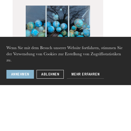
Wenn Sie mit dem Besuch unserer Website fortfahren, stimmen Sie
der Verwendung von Cookies zur Erstellung von Zugriffsstatistiken
zu.
Donnerstag 20 Aug. 2026
ANNEHMEN
ABLEHNEN
MEHR ERFAHREN
La divisione del
mondo