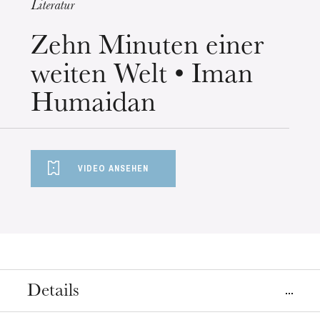
Literatur
Mittwoch 19 Aug. 2026
Zehn Minuten einer
weiten Welt • Iman
Humaidan
VIDEO ANSEHEN
Details