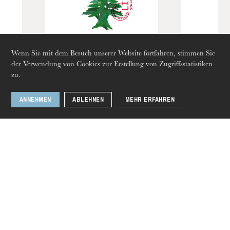
Die OnR mit euch
Führungen durch die Oper
Wenn Sie mit dem Besuch unserer Website fortfahren, stimmen Sie
der Verwendung von Cookies zur Erstellung von Zugriffsstatistiken
zu.
Zehn Minuten einer
ANNEHMEN
ABLEHNEN
MEHR ERFAHREN
weiten Welt • Rawi
Hage
Donnerstag 20 Aug. 2026
1 / 14