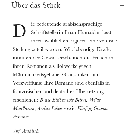
Ort
Über das Stück
Straßburg
Vidéo en ligne
ie bedeutende arabischsprachige
D
Schriftstellerin Iman Humaidan lässt
Termin
10
27
Juni 2021
ihren weiblichen Figuren eine zentrale
Stellung zuteil werden: Wie lebendige Kräfte
inmitten der Gewalt erscheinen die Frauen in
Preis
Kostenlos
ihren Romanen als Bollwerke gegen
Männlichkeitsgehabe, Grausamkeit und
Spieldauer
0h10
Verzweiflung. Ihre Romane sind ebenfalls in
französischer und deutscher Übersetzung
Informationen
erschienen:
B wie Bleiben wie Beirut
,
Wilde
VOIR LA VIDÉO
Maulbeeren
,
Andere Leben
sowie
Fünfzig Gramm
Disponible jusqu'au 27 juin.
Paradies.
Auf Arabisch