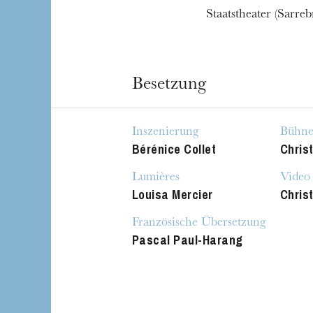
Staatstheater (Sarreb
Besetzung
Inszenierung
Bühne
Bérénice Collet
Chris
Die OnR mit euc
Lumières
Video
Führungen durch d
Louisa Mercier
Chris
Französische Übersetzung
Pascal Paul-Harang