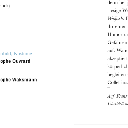
denn bei 
ruck)
riesige W
Walfisch
. 
ihr einen
Humor und
Gefahren,
auf. Wand
nbild, Kostüme
akzeptiert
tophe Ouvrard
körperlic
h
begleiten
ie Oper
tophe Waksmann
Collet in
Auf Franzö
Übertitelt 