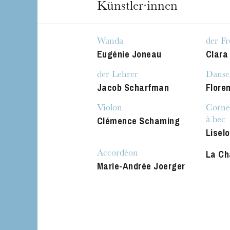
Künstler·innen
Wanda
der F
Eugénie Joneau
Clara
der Lehrer
Danse
Jacob Scharfman
Floren
Violon
Cornet
Clémence Schaming
à bec
Lisel
La Ch
Accordéon
Marie-Andrée Joerger