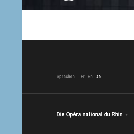
Die OnR mit euc
Führungen durch d
Sprachen
Fr
En
De
Die Opéra national du Rhin
Das Haus