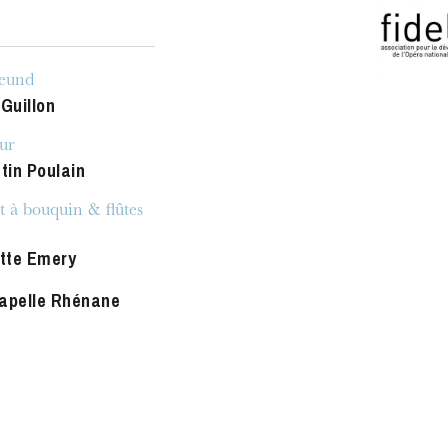
reund
 Guillon
ur
tin Poulain
MITTWOCH
19
 à bouquin & flûtes
otte Emery
apelle Rhénane