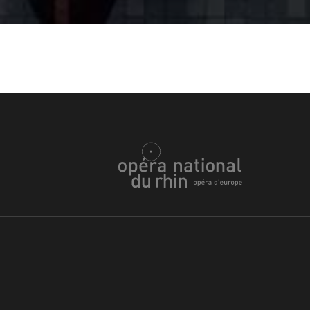
h
ie Oper