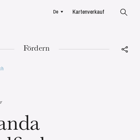
Kartenverkauf
De
Colmar
Fördern
ch
DIENSTAG
18
r
anda