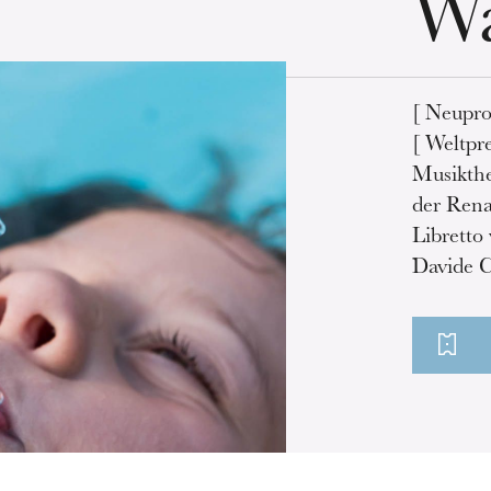
Wa
[ Neupro
[ Weltpr
Musikthe
der Rena
Librett
Davide C