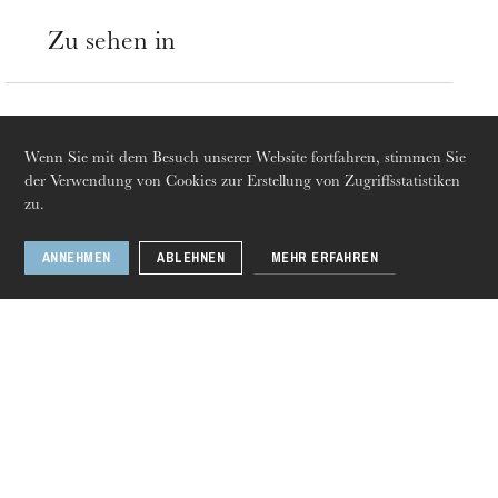
Zu sehen in
Junge Oper
18
Dez. 2019
26
Jan. 2020
Wenn Sie mit dem Besuch unserer Website fortfahren, stimmen Sie
der Verwendung von Cookies zur Erstellung von Zugriffsstatistiken
zu.
Colmar · Strasbourg · Mulhouse
ANNEHMEN
ABLEHNEN
MEHR ERFAHREN
Donnerstag 20 Aug. 2026