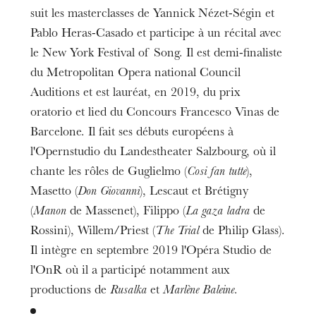
suit les masterclasses de Yannick Nézet-Ségin et
Pablo Heras-Casado et participe à un récital avec
le New York Festival of Song. Il est demi-finaliste
du Metropolitan Opera national Council
Auditions et est lauréat, en 2019, du prix
oratorio et lied du Concours Francesco Vinas de
Barcelone. Il fait ses débuts européens à
l'Opernstudio du Landestheater Salzbourg, où il
chante les rôles de Guglielmo (
Cosi fan tutte
),
Masetto (
Don Giovanni
), Lescaut et Brétigny
(
Manon
de Massenet), Filippo (
La gaza ladra
de
Rossini), Willem/Priest (
The Trial
de Philip Glass).
Il intègre en septembre 2019 l'Opéra Studio de
l'OnR où il a participé notamment aux
productions de
Rusalka
et
Marlène Baleine.