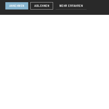
ANNEHMEN
ABLEHNEN
MEHR ERFAHREN
Donnerstag 20 Aug. 2026
Rusalka
1 / 3