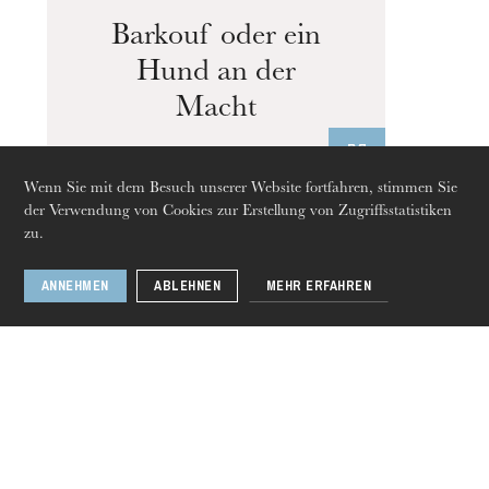
Barkouf oder ein
Hund an der
Macht
Wenn Sie mit dem Besuch unserer Website fortfahren, stimmen Sie
der Verwendung von Cookies zur Erstellung von Zugriffsstatistiken
zu.
ANNEHMEN
ABLEHNEN
MEHR ERFAHREN
Donnerstag 20 Aug. 2026
Ähnliche Künstler
Jacques Lacombe