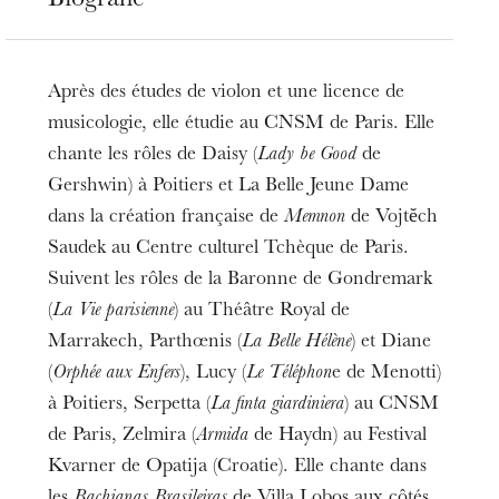
Biografie
Après des études de violon et une licence de
musicologie, elle étudie au CNSM de Paris. Elle
chante les rôles de Daisy (
Lady be Good
de
Gershwin) à Poitiers et La Belle Jeune Dame
dans la création française de
Memnon
de Vojtĕch
Saudek au Centre culturel Tchèque de Paris.
Suivent les rôles de la Baronne de Gondremark
(
La Vie parisienne
) au Théâtre Royal de
Marrakech, Parthœnis (
La Belle Hélène
) et Diane
(
Orphée aux Enfers
), Lucy (
Le Téléphon
e de Menotti)
à Poitiers, Serpetta (
La finta giardiniera
) au CNSM
de Paris, Zelmira (
Armida
de Haydn) au Festival
Kvarner de Opatija (Croatie). Elle chante dans
les
Bachianas Brasileiras
de Villa Lobos aux côtés