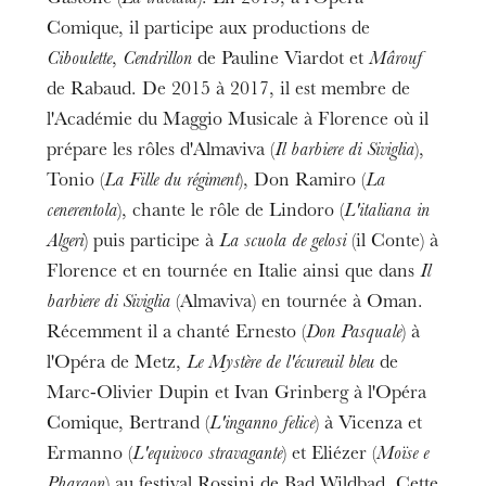
Comique, il participe aux productions de
Ciboulette
,
Cendrillon
de Pauline Viardot et
Mârouf
de Rabaud. De 2015 à 2017, il est membre de
l'Académie du Maggio Musicale à Florence où il
prépare les rôles d'Almaviva (
Il barbiere di Siviglia
),
Tonio (
La Fille du régiment
), Don Ramiro (
La
cenerentola
), chante le rôle de Lindoro (
L'italiana in
Algeri
) puis participe à
La scuola de gelosi
(il Conte) à
Florence et en tournée en Italie ainsi que dans
Il
barbiere di Siviglia
(Almaviva) en tournée à Oman.
Récemment il a chanté Ernesto (
Don Pasquale
) à
l'Opéra de Metz,
Le Mystère de l'écureuil bleu
de
Marc-Olivier Dupin et Ivan Grinberg à l'Opéra
Comique, Bertrand (
L'inganno felice
) à Vicenza et
Ermanno (
L'equivoco stravagante
) et Eliézer (
Moïse e
Pharaon
) au festival Rossini de Bad Wildbad. Cette