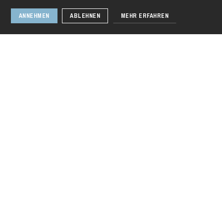
ANNEHMEN
ABLEHNEN
MEHR ERFAHREN
Don Giovanni in
der Unterwelt
Donnerstag 20 Aug. 2026