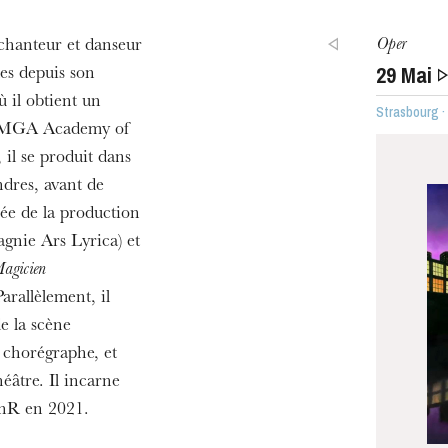
h
Oper
 chanteur et danseur
ie Oper
29
Mai
les depuis son
 il obtient un
Strasbourg 
la MGA Academy of
 il se produit dans
ndres, avant de
rnée de la production
gnie Ars Lyrica) et
Magicien
arallèlement, il
MITTWOCH
19
de la scène
 chorégraphe, et
âtre. Il incarne
nR en 2021.