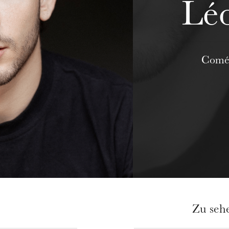
Léo
Coméd
Zu seh