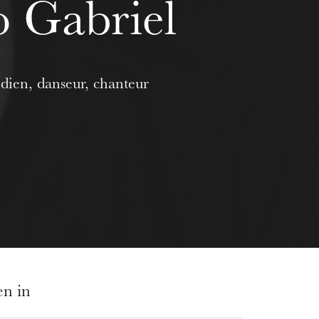
 Gabriel
ien, danseur, chanteur
en in