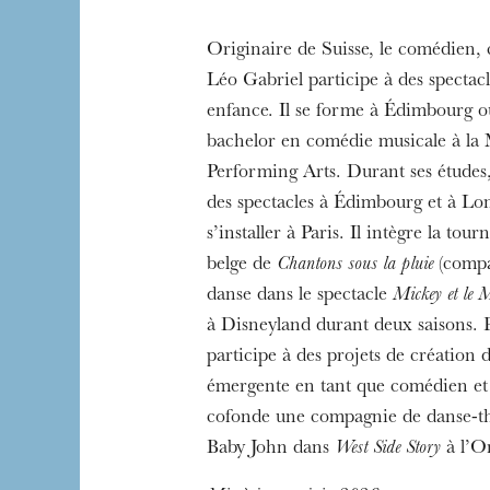
Die OnR mit euc
Originaire de Suisse, le comédien,
Führungen durch d
Léo Gabriel participe à des spectac
enfance. Il se forme à Édimbourg où
bachelor en comédie musicale à 
Performing Arts. Durant ses études,
des spectacles à Édimbourg et à Lo
s’installer à Paris. Il intègre la tou
belge de
Chantons sous la pluie
(compa
danse dans le spectacle
Mickey et le 
à Disneyland durant deux saisons. P
participe à des projets de création 
émergente en tant que comédien et
cofonde une compagnie de danse-thé
Baby John dans
West Side Story
à l’O