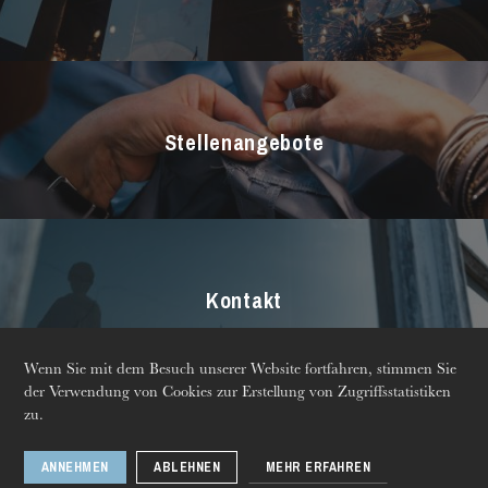
Chor
Opernstudio
Kinderchor
Stellenangebote
Kontakt
Die OnR mit euch
Führungen durch die Oper
Wenn Sie mit dem Besuch unserer Website fortfahren, stimmen Sie
der Verwendung von Cookies zur Erstellung von Zugriffsstatistiken
© 2026 Opéra national
Mentions légales
zu.
du Rhin
Produktionskatalog
Newsletter
ANNEHMEN
ABLEHNEN
MEHR ERFAHREN