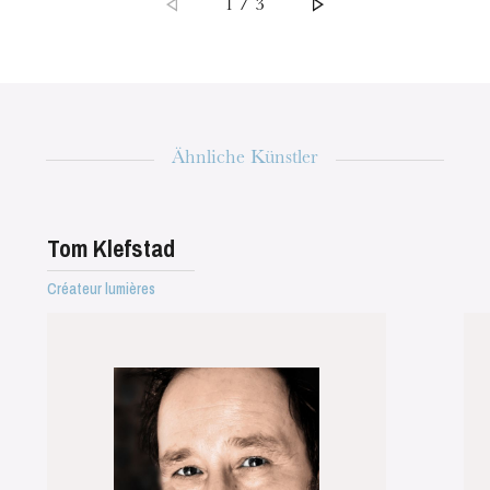
1 / 3
Die OnR mit euch
Führungen durch die Oper
Ähnliche Künstler
Tom Klefstad
Créateur lumières
Mittwoch 19 Aug. 2026