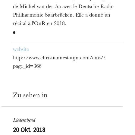
de Michel van der Aa avec le Deutsche Radio
Philharmonie Saarbrücken. Elle a donné un
récital à l'OnR en 2018.
Die OnR mit euch
website
Führungen durch die Oper
http://www.christiannestotijn.com/cms/?
page_id=366
Zu sehen in
Liederabend
20
Okt. 2018