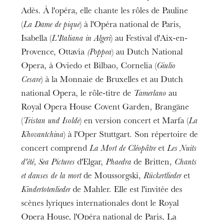
Adès. À l'opéra, elle chante les rôles de Pauline
(
La Dame
de pique
) à l'Opéra national de Paris,
Isabella (
L'Italiana in Algeri
) au Festival d'Aix-en-
Provence, Ottavia
(Poppea
) au Dutch National
Opera, à Oviedo et Bilbao, Cornelia (
Giulio
Cesare
) à la Monnaie de Bruxelles et au Dutch
national Opera, le rôle-titre de
Tamerlano
au
Royal Opera House Covent Garden, Brangäne
(
Tristan und Isolde
) en version concert et Marfa (
La
Khovantchina
) à l'Oper Stuttgart. Son répertoire de
concert comprend
La Mort de Cléopâtre
et
Les Nuits
d'été, Sea Pictures
d'Elgar,
Phaedra
de Britten,
Chants
et danses de la mort
de Moussorgski,
Rückertlieder
et
Kindertotenlieder
de Mahler. Elle est l'invitée des
scènes lyriques internationales dont le Royal
Opera House, l'Opéra national de Paris, La