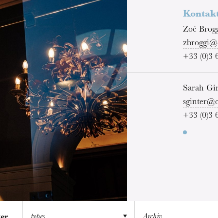
Kontak
Zoé Brogg
zbroggi@
+33 (0)3 
Sarah Gin
sginter@o
+33 (0)3 
types
Archiv
ter