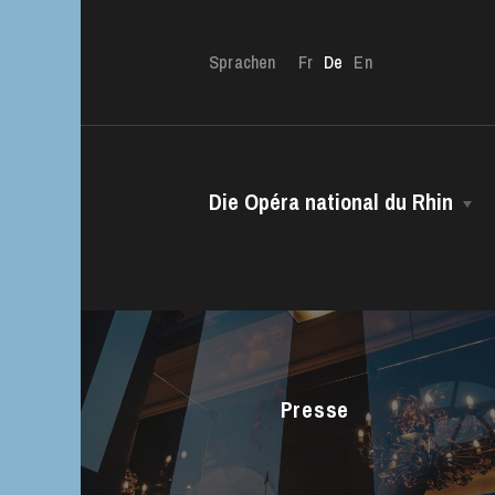
Sprachen
Fr
De
En
Die OnR mit euc
Die Opéra national du Rhin
Führungen durch d
Das Haus
Intendanz
Das CCN • Ballett der Opéra national
du Rhin
Presse
Chor
Opernstudio
Kinderchor