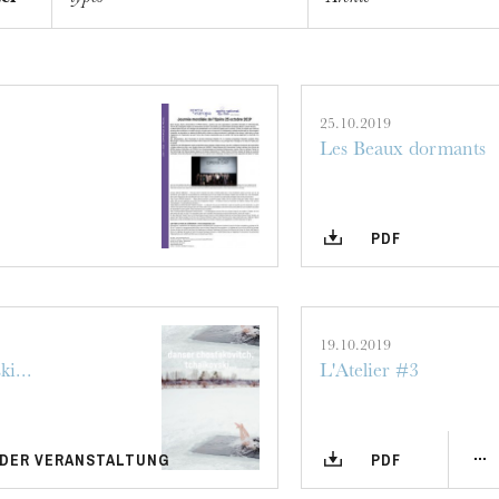
25.10.2019
Les Beaux dormants
PDF
h
ie Oper
19.10.2019
i...
L'Atelier #3
 DER VERANSTALTUNG
PDF