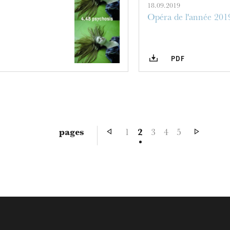
18.09.2019
Opéra de l'année 201
PDF
pages
1
2
3
4
5