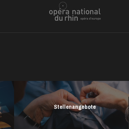
h
ie Oper
Stellenangebote