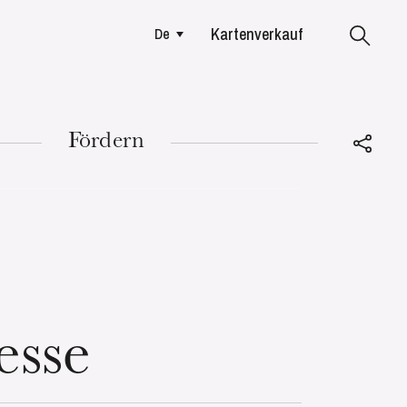
Kartenverkauf
De
Colmar
Fördern
DIENSTAG
18
esse