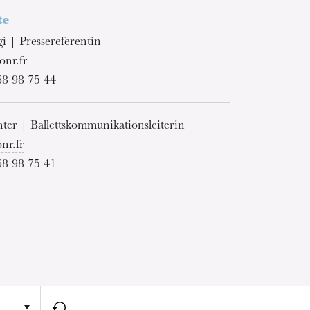
te
i | Pressereferentin
onr.fr
68 98 75 44
ter | Ballettskommunikationsleiterin
nr.fr
68 98 75 41