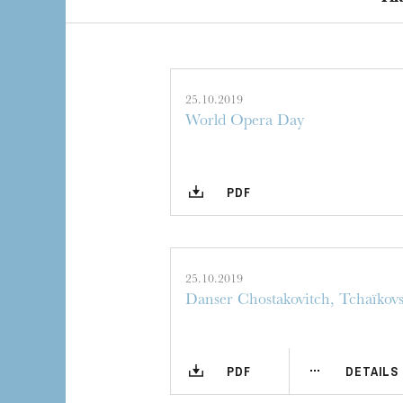
25.10.2019
World Opera Day
PDF
Die OnR mit euc
Führungen durch d
25.10.2019
Danser Chostakovitch, Tchaïkovsk
PDF
DETAILS