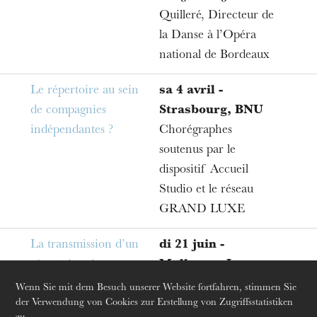
Quilleré, Directeur de
invités. Pour ponctuer ces réflexions, des
la Danse à l’Opéra
conférences sous forme de tables rondes élargies
national de Bordeaux
avec le public auront lieu, en collaboration avec la
Filature, Scène Nationale de Mulhouse et au sein
Le répertoire au sein
sa 4 avril -
même du CDCN de POLE-SUD à Strasbourg.
de compagnies
Strasbourg, BNU
indépendantes ?
Chorégraphes
Les invités aborderont de larges sujets lors de ces
soutenus par le
rendez-vous : Un répertoire dans la
dispositif Accueil
programmation d’un Ballet au xxie siècle ?
Die OnR mit euch
Studio et le réseau
Führungen durch die Oper
Transmettre un répertoire vivant ? Organiser et
GRAND LUXE
produire un répertoire ? Un répertoire européen
La transmission d’un
di 21 juin -
? Le répertoire dans les compagnies
répertoire vivant
Mulhouse, La
indépendantes ? Répertoire et création
Filature
Wenn Sie mit dem Besuch unserer Website fortfahren, stimmen Sie
contemporaine ?
der Verwendung von Cookies zur Erstellung von Zugriffsstatistiken
Avec Thierry