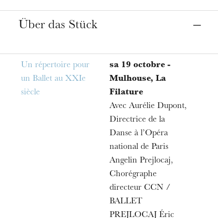
Orte
Über das Stück
Mulhouse
La Filature
Straßburg
Un répertoire pour
sa 19 octobre -
Bibliothèque Nationale et Universitaire de Strasbourg
un Ballet au XXIe
Mulhouse, La
siècle
Filature
Termine
Avec Aurélie Dupont,
19
Okt. 2019
21
Juni 2020
Directrice de la
Danse à l’Opéra
Preis
national de Paris
Entrée libre
Angelin Prejlocaj,
Informationen
Chorégraphe
Tout au long de la saison, différents ateliers
directeur CCN /
auront lieu au sein de la compagnie avec les
BALLET
PREJLOCAJ Éric
artistes permanents du Ballet et des artistes