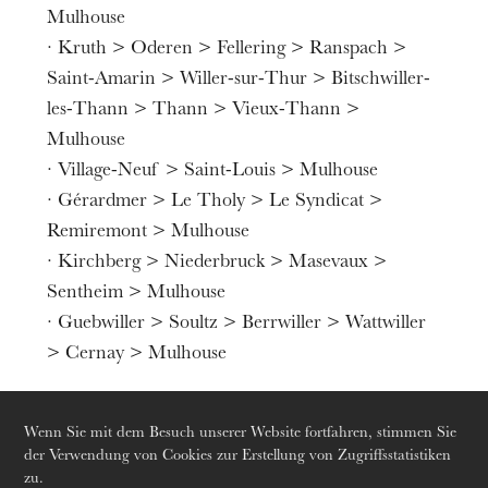
Mulhouse
· Kruth > Oderen > Fellering > Ranspach >
Saint-Amarin > Willer-sur-Thur > Bitschwiller-
les-Thann > Thann > Vieux-Thann >
Mulhouse
· Village-Neuf > Saint-Louis > Mulhouse
· Gérardmer > Le Tholy > Le Syndicat >
Remiremont > Mulhouse
· Kirchberg > Niederbruck > Masevaux >
Sentheim > Mulhouse
· Guebwiller > Soultz > Berrwiller > Wattwiller
> Cernay > Mulhouse
Wenn Sie mit dem Besuch unserer Website fortfahren, stimmen Sie
Donnerstag 20 Aug. 2026
der Verwendung von Cookies zur Erstellung von Zugriffsstatistiken
2 .
Tarif
zu.