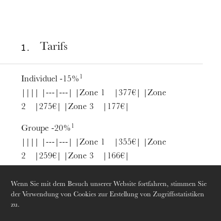
1 .
Tarifs
1
Individuel -15%
|||| |---|---| |Zone 1 |377€| |Zone
2 |275€| |Zone 3 |177€|
1
Groupe -20%
|||| |---|---| |Zone 1 |355€| |Zone
2 |259€| |Zone 3 |166€|
1
Jeune -60%
Wenn Sie mit dem Besuch unserer Website fortfahren, stimmen Sie
Donnerstag 20 Aug. 2026
|||| |---|---| |Zone 1 |177€| |Zone
der Verwendung von Cookies zur Erstellung von Zugriffsstatistiken
zu.
2 |130€| |Zone 3 |83€|