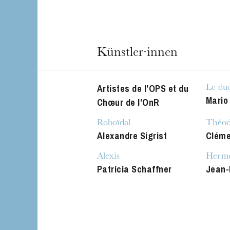
Künstler·innen
Artistes de l’OPS et du
Le duc
Mario
Chœur de l’OnR
Roboïdal
Théod
Alexandre Sigrist
Cléme
Alexis
Herm
Patricia Schaffner
Jean-