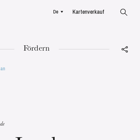
Kartenverkauf
De
Colmar
Fördern
tan
DIENSTAG
18
de