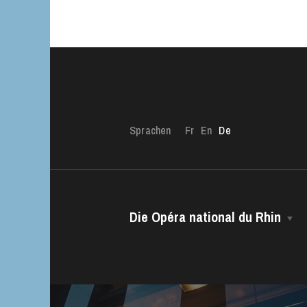
Sprachen
Fr
En
De
Die Opéra national du Rhin
Die OnR mit euc
Das Haus
Führungen durch d
Intendanz