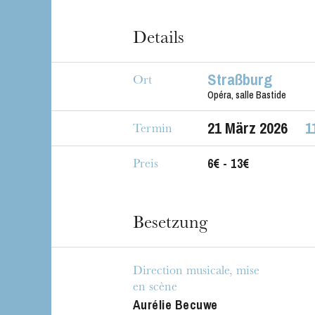
Details
Straßburg
Ort
Opéra, salle Bastide
Die OnR mit euc
21
März 2026
1
Führungen durch d
Termin
6€ - 13€
Preis
Besetzung
Direction musicale, mise
en scène
Aurélie Becuwe