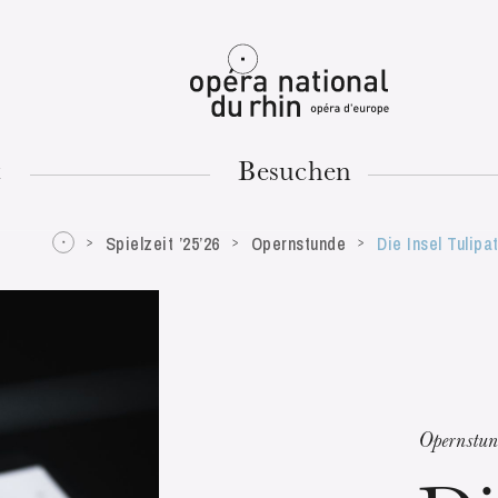
Mulhouse
t
Besuchen
Spielzeit ’25’26
Opernstunde
Die Insel Tulipa
DIENSTAG
18
Opernstun