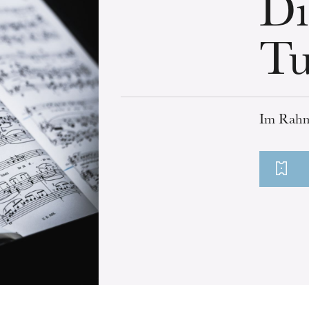
Di
Tu
Im Rah