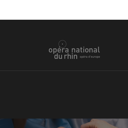
h
ie Oper