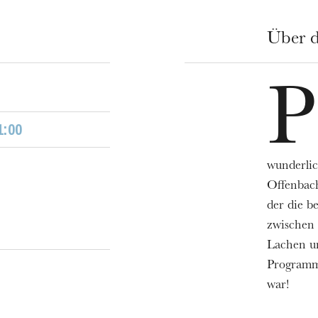
Über d
P
h
1:00
ie Oper
wunderlich
Offenbach
der die b
zwischen 
Lachen u
Programm 
war!