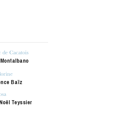
MITTWOCH
19
 de Cacatois
 Montalbano
orine
nce Baïz
osa
Noël Teyssier