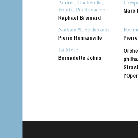
Andrès, Cochenille,
Crespe
Marc 
Frantz, Pitichinaccio
Raphaël Brémard
Nathanaël, Spalanzani
Herma
Pierre Romainville
Pierr
Orche
La Mère
Bernadette Johns
philh
Stras
l’Opé