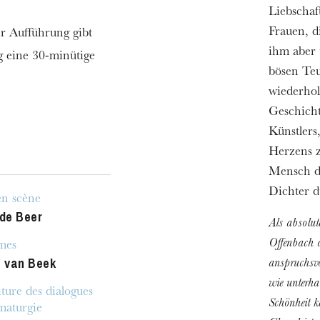
Liebschaf
Frauen, d
r Aufführung gibt
ihm aber 
 eine 30-minütige
bösen Teu
wiederhol
Geschicht
Künstlers
Herzens 
Mensch du
Dichter d
en scène
 de Beer
Als absolut
Offenbach d
mes
e van Beek
anspruchsvo
h
wie unterha
ie Oper
ture des dialogues
Schönheit k
maturgie