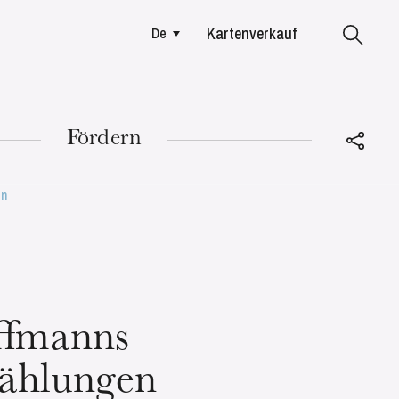
Kartenverkauf
De
Colmar
Fördern
en
DIENSTAG
18
ffmanns
ählungen