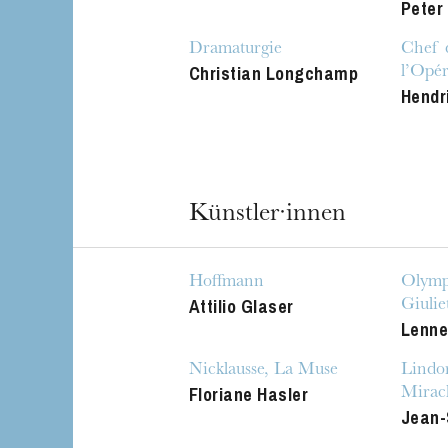
Peter
Dramaturgie
Chef 
Christian Longchamp
l’Opér
Hendr
Künstler·innen
Hoffmann
Olymp
Attilio Glaser
Giuliet
Lenne
Nicklausse, La Muse
Lindor
Floriane Hasler
Miracl
Jean-