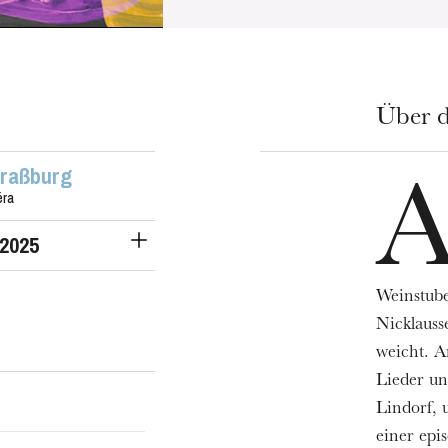
Über d
traßburg
éra
 2025
Weinstube
Nicklauss
weicht. A
Lieder un
Lindorf, 
einer epi