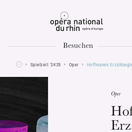
Mulhouse
t
Besuchen
Spielzeit ’24’25
Oper
Hoffmanns Erzählung
DIENSTAG
18
Oper
Ho
Erz