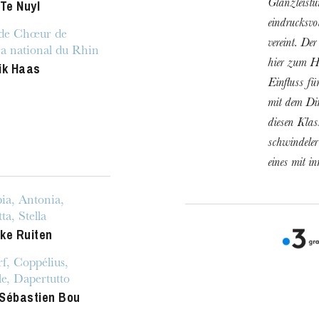
 Te Nuyl
Glanzleistu
eindrucksvol
de Chœur de
vereint. De
a national du Rhin
hier zum He
ik Haas
Einfluss f
mit dem Dir
diesen Klas
schwindeler
eines mit i
ia, Antonia,
ta, Stella
ke Ruiten
MITTWOCH
19
f, Coppélius,
e, Dapertutto
Sébastien Bou