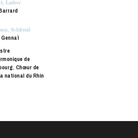
l, Luther
Barrard
nn, Schlémil
e Gennaï
stre
armonique de
bourg
Chœur de
,
ra national du Rhin