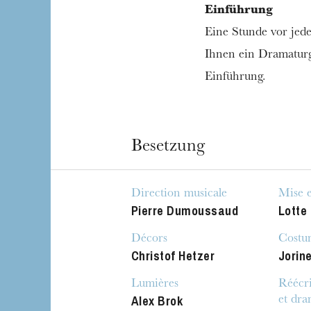
Einführung
Eine Stunde vor jede
Ihnen ein Dramaturg
Einführung.
Besetzung
Direction musicale
Mise 
Pierre Dumoussaud
Lotte
Décors
Costu
Christof Hetzer
Jorin
Die OnR mit euc
Führungen durch d
Lumières
Réécri
Alex Brok
et dra