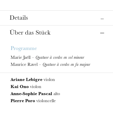
Details
Ort
Über das Stück
Straßburg
Opéra, salle Bastide
Programme
Termine
Marie Jaëll –
Quatuor à cordes en sol mineur
18
Juni 2025
Maurice Ravel –
Quatuor à cordes en fa majeur
Ariane Lebigre
violon
Kai Ono
violon
Anne-Sophie Pascal
alto
Pierre Poro
violoncelle