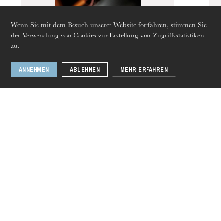
Wenn Sie mit dem Besuch unserer Website fortfahren, stimmen Sie
der Verwendung von Cookies zur Erstellung von Zugriffsstatistiken
zu.
Assortiment de
chambre
ANNEHMEN
ABLEHNEN
MEHR ERFAHREN
Donnerstag 20 Aug. 2026
1 / 5