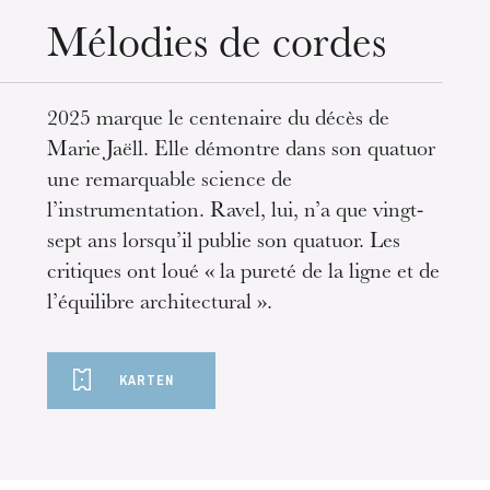
Mittwoch 19 Aug. 2026
Mélodies de cordes
2025 marque le centenaire du décès de
Marie Jaëll. Elle démontre dans son quatuor
une remarquable science de
l’instrumentation. Ravel, lui, n’a que vingt-
sept ans lorsqu’il publie son quatuor. Les
critiques ont loué « la pureté de la ligne et de
l’équilibre architectural ».
KARTEN