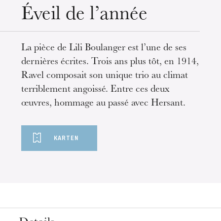
Mittwoch 19 Aug. 2026
Éveil de l’année
La pièce de Lili Boulanger est l’une de ses
dernières écrites. Trois ans plus tôt, en 1914,
Ravel composait son unique trio au climat
terriblement angoissé. Entre ces deux
œuvres, hommage au passé avec Hersant.
KARTEN