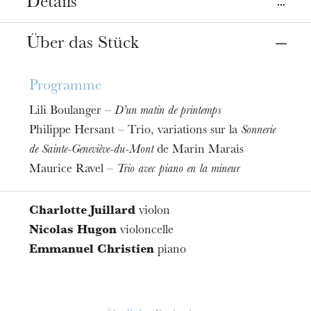
Details
Ort
Über das Stück
Straßburg
Opéra, salle Bastide
Programme
Termine
Lili Boulanger –
D’un matin de printemps
08
Jan. 2025
Philippe Hersant – Trio, variations sur la
Sonnerie
de Sainte-Geneviève-du-Mont
de Marin Marais
Maurice Ravel –
Trio avec piano en la mineur
Charlotte Juillard
violon
Nicolas Hugon
violoncelle
Emmanuel Christien
piano