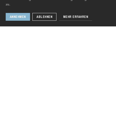
zu.
Workshop
ANNEHMEN
ABLEHNEN
MEHR ERFAHREN
1 / 3
Donnerstag 20 Aug. 2026
Sprachen
Fr
En
De