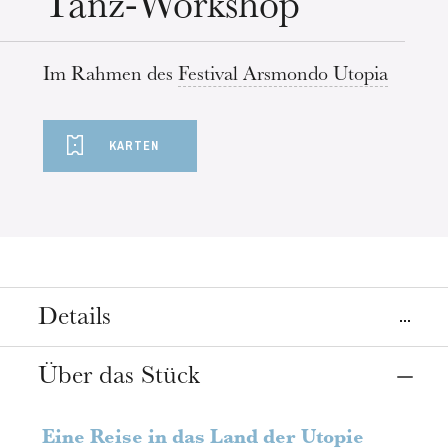
Tanz-Workshop
Im Rahmen des
Festival Arsmondo Utopia
KARTEN
Details
Ort
Über das Stück
Straßburg
Grenier d'abondance
Eine Reise in das Land der Utopie