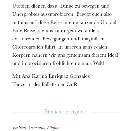
Utopien dienen dazu, Dinge zu bewegen und
Termine
05
Mai 2024
Unerprobtes auszuprobieren. Begebt euch also
mit uns auf diese Reise in eine tanzende Utopie!
Preis
Eine Reise, die uns zu nirgendwo anders
6 €
existierenden Bewegungen und imaginären
Choreografien führt. In unseren ganz realen
Informationen
Körpern nähern wir uns gemeinsam diesem Ideal
Für die 6-8-Jährigen
: von 11:00 bis 12:00 Uhr
und improvisieren fröhlich eine neue Welt!
Für 9- bis 12-Jährige
: von 14:30 bis 16:00
Mit Ana Karina Enriquez Gonzalez
Uhr
Tänzerin des Balletts der OnR
Ähnliche Ereignisse
Festival Arsmondo Utopia