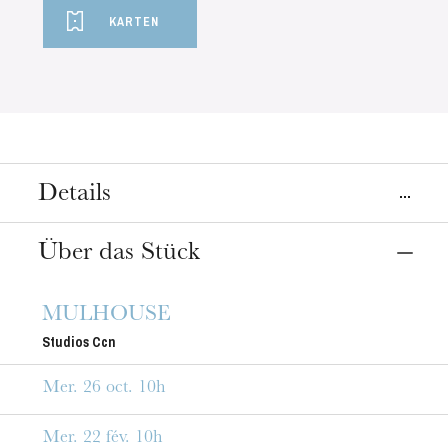
KARTEN
Details
Orte
Über das Stück
Mulhouse
Straßburg
CCN, Centre chorégraphique national
Opéra
MULHOUSE
Studios Ccn
Termine
26
Okt. 2022
28
Juni 2023
Mer. 26 oct. 10h
Preis
Mer. 22 fév. 10h