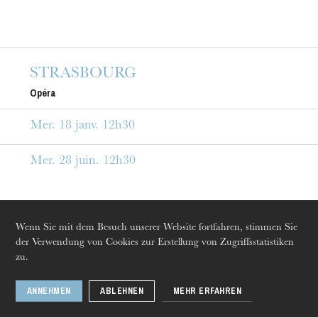
Entrée libre
Spieldauer
1h30
STRASBOURG
Informationen
Opéra
Places limitées
Inscription :
ballet@onr.fr
Mer. 18 janv. 12h30
Mer. 28 juin. 12h30
Wenn Sie mit dem Besuch unserer Website fortfahren, stimmen Sie
Die OnR mit euch
der Verwendung von Cookies zur Erstellung von Zugriffsstatistiken
Führungen durch die Oper
zu.
ANNEHMEN
ABLEHNEN
MEHR ERFAHREN