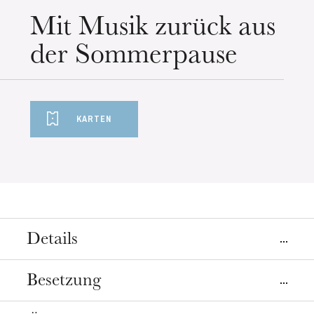
Mittwoch 19 Aug. 2026
Mit Musik zurück aus
der Sommerpause
KARTEN
Details
Orte
Besetzung
Colmar
Straßburg
Comédie de Colmar
Opéra, salle Bastide