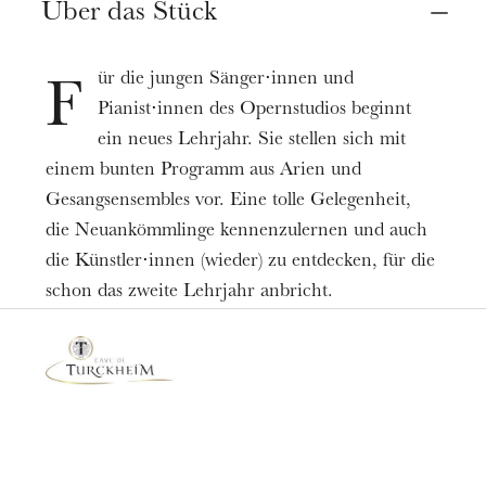
Über das Stück
Opéra Studio de l’Opéra national du Rhin
Termine
10
11
Sept. 2021
ür die jungen Sänger⋅innen und
F
Pianist⋅innen des Opernstudios beginnt
Preis
ein neues Lehrjahr. Sie stellen sich mit
6-12€
einem bunten Programm aus Arien und
Spieldauer
Gesangsensembles vor. Eine tolle Gelegenheit,
1h00
die Neuankömmlinge kennenzulernen und auch
die Künstler⋅innen (wieder) zu entdecken, für die
schon das zweite Lehrjahr anbricht.