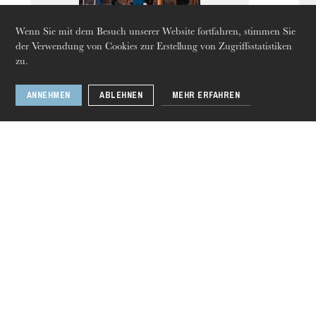
Wenn Sie mit dem Besuch unserer Website fortfahren, stimmen Sie
der Verwendung von Cookies zur Erstellung von Zugriffsstatistiken
zu.
Zigeunerfiguren in
der Operette
ANNEHMEN
ABLEHNEN
MEHR ERFAHREN
Donnerstag 20 Aug. 2026
1 / 11