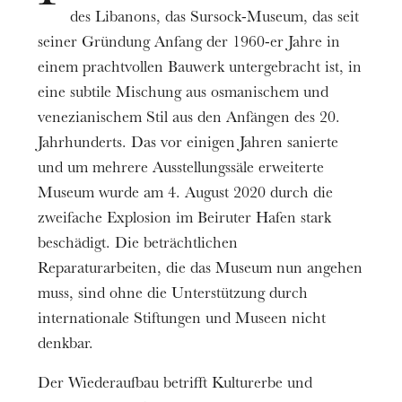
10
27
Juni 2021
des Libanons, das Sursock-Museum, das seit
seiner Gründung Anfang der 1960-er Jahre in
einem prachtvollen Bauwerk untergebracht ist, in
Preis
Kostenlos
eine subtile Mischung aus osmanischem und
venezianischem Stil aus den Anfängen des 20.
Spieldauer
1h00
Jahrhunderts. Das vor einigen Jahren sanierte
und um mehrere Ausstellungssäle erweiterte
Informationen
Museum wurde am 4. August 2020 durch die
VOIR LA VIDÉO
zweifache Explosion im Beiruter Hafen stark
Disponible jusqu'au 27 juin.
beschädigt. Die beträchtlichen
Reparaturarbeiten, die das Museum nun angehen
muss, sind ohne die Unterstützung durch
internationale Stiftungen und Museen nicht
denkbar.
Der Wiederaufbau betrifft Kulturerbe und