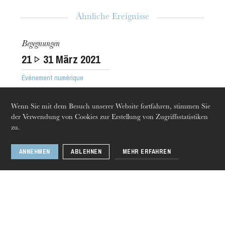
Die OnR mit euch
Ähnliche Ereignisse
Führungen durch die Oper
Begegnungen
21
31
März 2021
Événement numérique
Wenn Sie mit dem Besuch unserer Website fortfahren, stimmen Sie
der Verwendung von Cookies zur Erstellung von Zugriffsstatistiken
zu.
ANNEHMEN
ABLEHNEN
MEHR ERFAHREN
Donnerstag 20 Aug. 2026