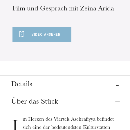
Film und Gespräch mit Zeina Arida
VIDEO ANSEHEN
Details
Ort
Über das Stück
Straßburg
Vidéo en ligne
m Herzen des Viertels Aschrafiyya befindet
I
sich eine der bedeutendsten Kulturstätten
Termin