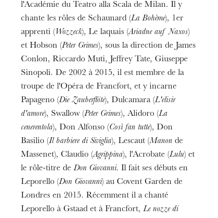
l'Académie du Teatro alla Scala de Milan. Il y
chante les rôles de Schaunard (
La Bohème
), 1er
apprenti (
Wozzeck
), Le laquais (
Ariadne auf Naxos
)
et Hobson (
Peter Grimes
), sous la direction de James
Conlon, Riccardo Muti, Jeffrey Tate, Giuseppe
Sinopoli. De 2002 à 2015, il est membre de la
troupe de l'Opéra de Francfort, et y incarne
Papageno (
Die Zauberflöte
), Dulcamara (
L'elisir
d'amore
), Swallow (
Peter Grimes
), Alidoro (
La
cenerentola
), Don Alfonso (
Così fan tutte
), Don
Basilio (
Il barbiere di Siviglia
), Lescaut (
Manon
de
Massenet), Claudio (
Agrippina
), l'Acrobate (
Lulu
) et
le rôle-titre de
Don Giovanni
. Il fait ses débuts en
Leporello (
Don Giovanni
) au Covent Garden de
Londres en 2015. Récemment il a chanté
Leporello à Gstaad et à Francfort,
Le nozze di