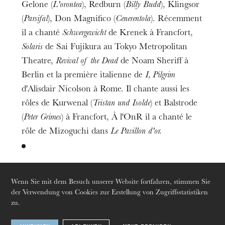
Gelone (
L'orontea
), Redburn (
Billy Budd
), Klingsor
(
Parsifal
), Don Magnifico (
Cenerentola
). Récemment
il a chanté
Schwergewicht
de Krenek à Francfort,
Solaris
de Sai Fujikura au Tokyo Metropolitan
Theatre,
Revival of the Dead
de Noam Sheriff à
Die OnR mit euch
Berlin et la première italienne de
I, Pilgrim
Führungen durch die Oper
d'Alisdair Nicolson à Rome. Il chante aussi les
rôles de Kurwenal (
Tristan und Isolde
) et Balstrode
(
Peter Grimes
) à Francfort, À l'OnR il a chanté le
rôle de Mizoguchi dans
Le
Pavillon d'or.
Wenn Sie mit dem Besuch unserer Website fortfahren, stimmen Sie
Zu sehen in
der Verwendung von Cookies zur Erstellung von Zugriffsstatistiken
zu.