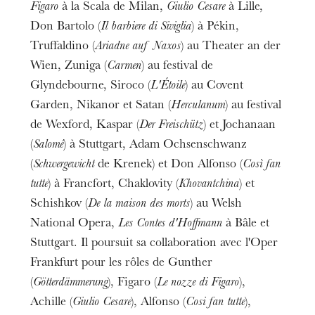
Figaro
à la Scala de Milan,
Giulio Cesare
à Lille,
Don Bartolo (
Il barbiere di Siviglia
) à Pékin,
Truffaldino (
Ariadne auf Naxos
) au Theater an der
Wien, Zuniga (
Carmen
) au festival de
Glyndebourne, Siroco (
L'Étoile
) au Covent
Garden, Nikanor et Satan (
Herculanum
) au festival
de Wexford, Kaspar (
Der Freischütz
) et Jochanaan
(
Salomé
) à Stuttgart, Adam Ochsenschwanz
(
Schwergewicht
de Krenek) et Don Alfonso (
Così fan
tutte
) à Francfort, Chaklovity (
Khovantchina
) et
Schishkov (
De la maison des morts
) au Welsh
National Opera,
Les Contes d'Hoffmann
à Bâle et
Stuttgart. Il poursuit sa collaboration avec l'Oper
Frankfurt pour les rôles de Gunther
(
Götterdämmerung
), Figaro (
Le nozze di Figaro
),
Achille (
Giulio Cesare
), Alfonso (
Cosi fan tutte
),