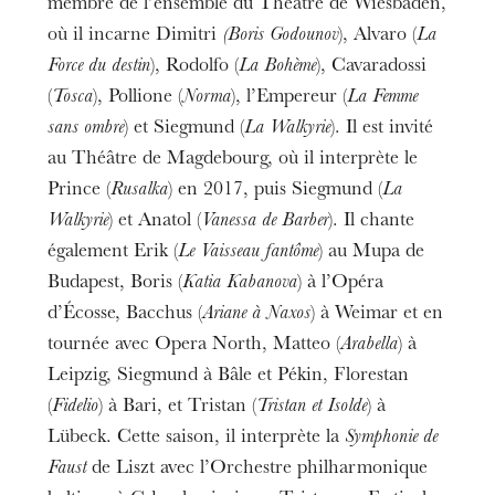
membre de l’ensemble du Théâtre de Wiesbaden,
où il incarne Dimitri
(Boris Godounov
), Alvaro (
La
Force du destin
), Rodolfo (
La Bohème
), Cavaradossi
(
Tosca
), Pollione (
Norma
), l’Empereur (
La Femme
sans ombre
) et Siegmund (
La Walkyrie
). Il est invité
au Théâtre de Magdebourg, où il interprète le
Prince (
Rusalka
) en 2017, puis Siegmund (
La
Walkyrie
) et Anatol (
Vanessa de Barber
). Il chante
également Erik (
Le Vaisseau fantôme
) au Mupa de
Budapest, Boris (
Katia Kabanova
) à l’Opéra
d’Écosse, Bacchus (
Ariane à Naxos
) à Weimar et en
tournée avec Opera North, Matteo (
Arabella
) à
Leipzig, Siegmund à Bâle et Pékin, Florestan
(
Fidelio
) à Bari, et Tristan (
Tristan et Isolde
) à
Lübeck. Cette saison, il interprète la
Symphonie de
Faust
de Liszt avec l’Orchestre philharmonique