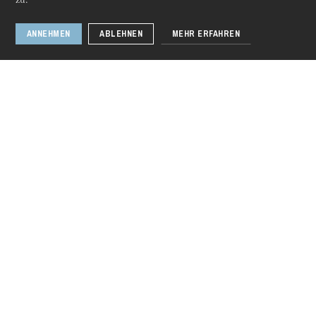
zu.
ANNEHMEN
ABLEHNEN
MEHR ERFAHREN
Donnerstag 20 Aug. 2026
Das Wunder der
Heliane