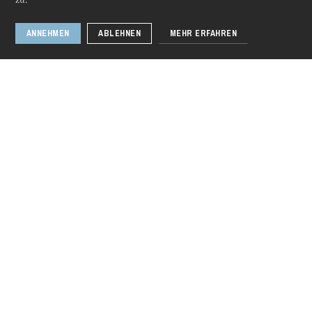
zu.
ANNEHMEN
ABLEHNEN
MEHR ERFAHREN
Donnerstag 20 Aug. 2026
Das Wunder der
Heliane