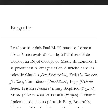
Biografie
Le ténor irlandais Paul McNamara se forme à
l’Académie royale d’Irlande, à l’Université de
Cork et au Royal College of Music de Londres. Il
se produit en Allemagne et en Autriche dans les
rôles de Claudio (
Das Liebesverbot
), Erik (
Le Vaisseau
fantôme
), Tannhäuser (
Tannhäuser
), Loge (
L’Or du
Rhin
), Tristan (
Tristan et Isolde
), Siegfried (
Siegfried
),
Mime (
L’Or du Rhin
) et Parsifal (
Parsifal
). Il chante
également dans des opéras de Berg, Braunfels,