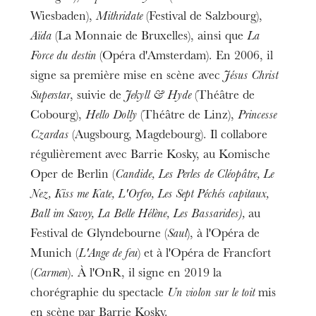
Wiesbaden),
Mithridate
(Festival de Salzbourg),
Aïda
(La Monnaie de Bruxelles), ainsi que
La
Force du destin
(Opéra d'Amsterdam). En 2006, il
signe sa première mise en scène avec
Jésus Christ
Superstar
, suivie de
Jekyll & Hyde
(Théâtre de
Cobourg),
Hello Dolly
(Théâtre de Linz),
Princesse
Czardas
(Augsbourg, Magdebourg). Il collabore
régulièrement avec Barrie Kosky, au Komische
Oper de Berlin (
Candide, Les Perles de Cléopâtre, Le
Nez, Kiss me Kate, L'Orfeo, Les Sept Péchés capitaux,
Ball im Savoy, La Belle Hélène, Les Bassarides),
au
Festival de Glyndebourne (
Saul
), à l'Opéra de
Munich (
L'Ange de feu
) et à l'Opéra de Francfort
(
Carmen
). À l'OnR, il signe en 2019 la
chorégraphie du spectacle
Un violon sur le toit
mis
en scène par Barrie Kosky.