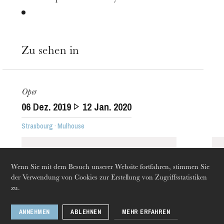
Zu sehen in
Oper
Die OnR mit euch
06
Dez. 2019
12
Jan. 2020
Führungen durch die Oper
Strasbourg · Mulhouse
Wenn Sie mit dem Besuch unserer Website fortfahren, stimmen Sie
der Verwendung von Cookies zur Erstellung von Zugriffsstatistiken
zu.
ANNEHMEN
ABLEHNEN
MEHR ERFAHREN