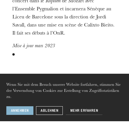
concert dans le
Requiem
de Mozart avec
l’Ensemble Pygmalion et incarnera Sénèque au
Liceu de Barcelone sous la direction de Jordi
Savall, dans une mise en scène de Calixto Bieito.
Die OnR mit euch
Führungen durch die Oper
Il fait ses débuts à l’OnR.
Mise à jour mars 2023
Zu sehen in
Wenn Sie mit dem Besuch unserer Website fortfahren, stimmen Sie
der Verwendung von Cookies zur Erstellung von Zugriffsstatistiken
zu.
Oper
24
März
30
Apr. 2023
ANNEHMEN
ABLEHNEN
MEHR ERFAHREN
Strasbourg · Mulhouse · Colmar