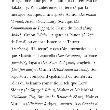
programme pour jeunes chanteurs du Festival de
Salzbourg. Particulièrement intéressé par la
musique baroque, il interprète Achior (
La betulia
liberata
), Assur (
Semiramide
), Sénèque (
Le
Couronnement de Poppée
), le Génie du froid (
King
Arthur
), Créon (
Médée
), Augure et Pluton (
L’Orfeo
de Rossi) ou encore Ismenor et Teucer
(
Dardanus
). Il interprète des rôles mozartiens tels
que Masetto et Leporello (
Don Giovanni
), La Voce
(
Idoménée
), Figaro (
Les Noces de Figaro
), Guglielmo
(
Così fan tutte
) et Osmin (
L’Enlèvement au sérail
). Son
répertoire comprend également de nombreux
rôles du belcanto romantique tels que Lord
Sidney (
Le Voyage à Reims
), Walter et Melchthal
(
Guillaume Tell
), Basilio (
Le Barbier de Séville
), Haly et
Mustafa (
L’Italienne à Alger
), Lorenzo (
Les Capulet et