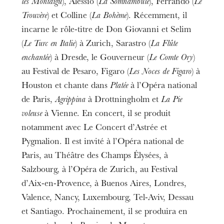
les Montaigu
), Alessio (
La Somnambule
), Ferrando (
Le
Trouvère
) et Colline (
La Bohème
). Récemment, il
incarne le rôle-titre de Don Giovanni et Selim
(
Le Turc en Italie
) à Zurich, Sarastro (
La Flûte
enchantée
) à Dresde, le Gouverneur (
Le Comte Ory
)
au Festival de Pesaro, Figaro (
Les Noces de Figaro
) à
Houston et chante dans
Platée
à l’Opéra national
de Paris,
Agrippina
à Drottningholm et
La Pie
voleuse
à Vienne. En concert, il se produit
notamment avec Le Concert d’Astrée et
Pygmalion. Il est invité à l’Opéra national de
Paris, au Théâtre des Champs Élysées, à
Salzbourg, à l’Opéra de Zurich, au Festival
d’Aix-en-Provence, à Buenos Aires, Londres,
Valence, Nancy, Luxembourg, Tel-Aviv, Dessau
et Santiago. Prochainement, il se produira en