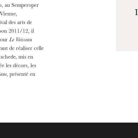
o, au Semperoper
 Vienne,
val des arts de
son 2011/12, il
pour
Le Vaisseau
nt de réaliser celle
schede, mis en
e les décors, les
iane
, présenté en