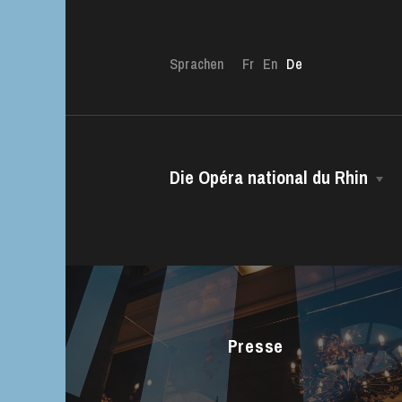
Sprachen
Fr
En
De
Die Opéra national du Rhin
Die OnR mit euc
Das Haus
Führungen durch d
Intendanz
Das CCN • Ballett der Opéra national
du Rhin
Presse
Chor
Opernstudio