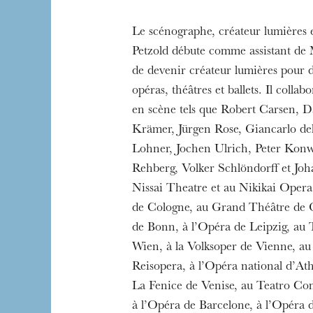
Le scénographe, créateur lumières 
Petzold débute comme assistant de
de devenir créateur lumières pour
Die OnR mit euc
opéras, théâtres et ballets. Il colla
Führungen durch d
en scène tels que Robert Carsen, 
Krämer, Jürgen Rose, Giancarlo d
Lohner, Jochen Ulrich, Peter Konw
Rehberg, Volker Schlöndorff et Joh
Nissai Theatre et au Nikikai Opera
de Cologne, au Grand Théâtre de 
de Bonn, à l’Opéra de Leipzig, au 
Wien, à la Volksoper de Vienne, a
Reisopera, à l’Opéra national d’At
La Fenice de Venise, au Teatro Co
à l’Opéra de Barcelone, à l’Opéra 