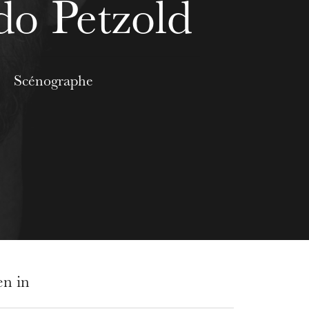
do Petzold
Scénographe
en in