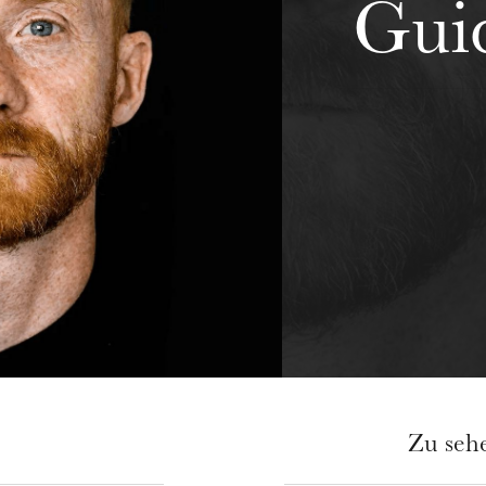
Gui
Zu seh