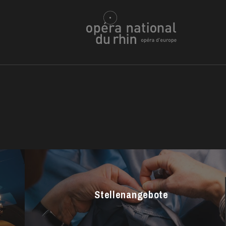
h
ie Oper
Stellenangebote