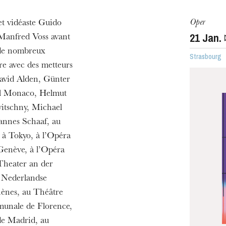
Oper
et vidéaste Guido
21
Jan.
 Manfred Voss avant
 de nombreux
h
Strasbourg
bore avec des metteurs
ie Oper
David Alden, Günter
el Monaco, Helmut
itschny, Michael
annes Schaaf, au
 à Tokyo, à l’Opéra
Genève, à l’Opéra
Theater an der
u Nederlandse
hènes, au Théâtre
MITTWOCH
munale de Florence,
19
de Madrid, au