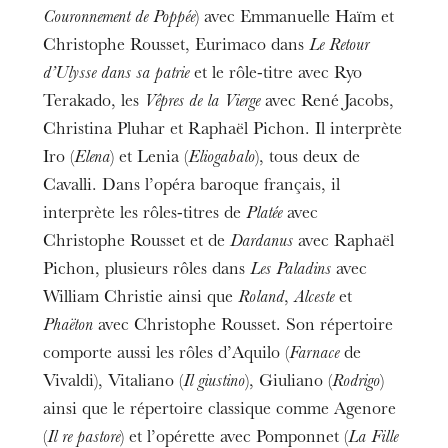
Couronnement de Poppée
) avec Emmanuelle Haïm et
Christophe Rousset, Eurimaco dans
Le Retour
d’Ulysse dans sa patrie
et le rôle-titre avec Ryo
Terakado, les
Vêpres de la Vierge
avec René Jacobs,
Christina Pluhar et Raphaël Pichon. Il interprète
Iro (
Elena
) et Lenia (
Eliogabalo
), tous deux de
Cavalli. Dans l’opéra baroque français, il
interprète les rôles-titres de
Platée
avec
Christophe Rousset et de
Dardanus
avec Raphaël
Pichon, plusieurs rôles dans
Les Paladins
avec
William Christie ainsi que
Roland
,
Alceste
et
Phaëton
avec Christophe Rousset. Son répertoire
comporte aussi les rôles d’Aquilo (
Farnace
de
Vivaldi), Vitaliano (
Il giustino
), Giuliano (
Rodrigo
)
ainsi que le répertoire classique comme Agenore
(
Il re pastore
) et l’opérette avec Pomponnet (
La Fille