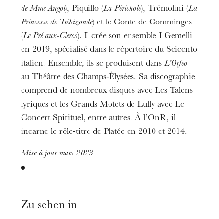
de Mme Angot
), Piquillo (
La Périchole
), Trémolini (
La
Princesse de Trébizonde
) et le Conte de Comminges
(
Le Pré aux-Clercs
). Il crée son ensemble I Gemelli
en 2019, spécialisé dans le répertoire du Seicento
italien. Ensemble, ils se produisent dans
L’Orfeo
au Théâtre des Champs-Élysées. Sa discographie
comprend de nombreux disques avec Les Talens
lyriques et les Grands Motets de Lully avec Le
Concert Spirituel, entre autres. À l’OnR, il
incarne le rôle-titre de Platée en 2010 et 2014.
Mise à jour mars 2023
Die OnR mit euch
Führungen durch die Oper
Zu sehen in