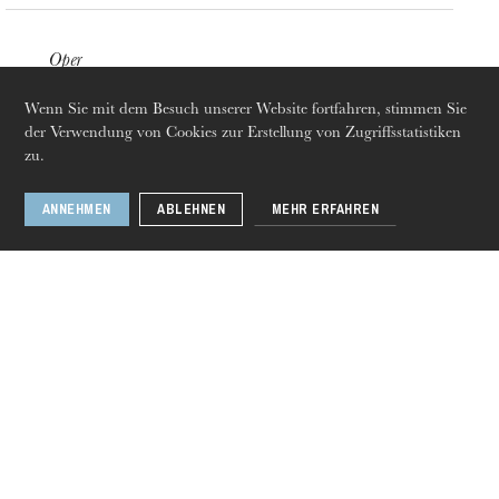
Oper
24
März
30
Apr. 2023
Wenn Sie mit dem Besuch unserer Website fortfahren, stimmen Sie
Strasbourg · Mulhouse · Colmar
der Verwendung von Cookies zur Erstellung von Zugriffsstatistiken
zu.
ANNEHMEN
ABLEHNEN
MEHR ERFAHREN
Donnerstag 20 Aug. 2026